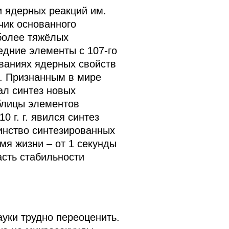
 ядерных реакций им.
чик основанного
более тяжёлых
едние элементы с 107-го
ованиях ядерных свойств
и. Признанным в мире
л синтез новых
аблицы элементов
 г. г. явился синтез
шинство синтезированных
мя жизни – от 1 секунды
асть стабильности
уки трудно переоценить.