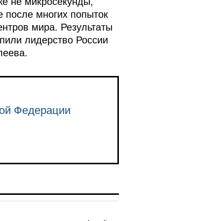
е не микросекунды,
е после многих попыток
ентров мира. Результаты
пили лидерство России
леева.
кой Федерации