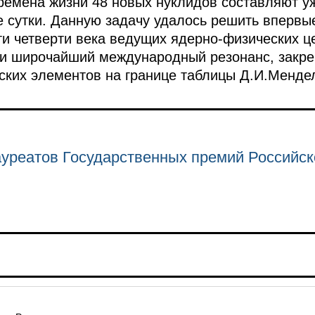
емена жизни 48 новых нуклидов составляют уж
е сутки. Данную задачу удалось решить впервы
ти четверти века ведущих ядерно-физических ц
ли широчайший международный резонанс, закре
ских элементов на границе таблицы Д.И.Менде
уреатов Государственных премий Российс