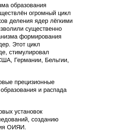
зма образования
уществлён огромный цикл
ков деления ядер лёгкими
озволили существенно
ханизма формирования
дер. Этот цикл
де, стимулировал
США, Германии, Бельгии,
новые прецизионные
 образования и распада
овых установок
ледований, созданию
тия ОИЯИ.