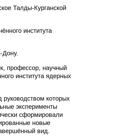
ское Талды-Курганской
нённого института
-Дону.
к, профессор, научный
ного института ядерных
д руководством которых
ьные эксперименты
тически сформировали
зированные новые
авершённый вид.