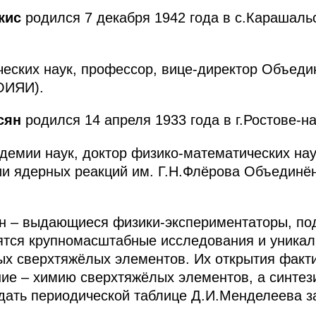
ткис
родился 7 декабря 1942 года в с.Карашаль
еских наук, профессор, вице-директор Объеди
ОИЯИ).
сян
родился 14 апреля 1933 года в г.Ростове-на
демии наук, доктор физико-математических нау
и ядерных реакций им. Г.Н.Флёрова Объединён
н
– выдающиеся физики-экспериментаторы, по
тся крупномасштабные исследования и уникал
вых сверхтяжёлых элементов. Их открытия фак
ние – химию сверхтяжёлых элементов, а синте
дать периодической таблице Д.И.Менделеева з