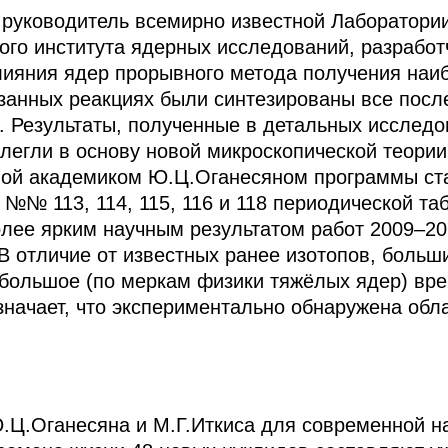
 руководитель всемирно известной Лаборатории
го института ядерных исследований, разработ
лияния ядер прорывного метода получения наи
занных реакциях были синтезированы все посл
. Результаты, полученные в детальных исслед
 легли в основу новой микроскопической теори
мой академиком Ю.Ц.Оганесяном программы ста
№№ 113, 114, 115, 116 и 118 периодической т
лее ярким научным результатом работ 2009–2010
. В отличие от известных ранее изотопов, боль
большое (по меркам физики тяжёлых ядер) вре
означает, что экспериментально обнаружена обл
.Ц.Оганесяна и М.Г.Иткиса для современной на