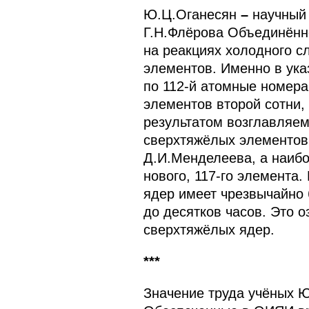
Ю.Ц.Оганесян
–
научный
Г.Н.Флёрова Объединённо
на реакциях холодного с
элементов. Именно в ука
по 112-й атомные номера
элементов второй сотни,
результатом возглавляе
сверхтяжёлых элементов 
Д.И.Менделеева, а наибо
нового, 117-го элемента
ядер имеет чрезвычайно 
до десятков часов. Это 
сверхтяжёлых ядер.
***
Значение труда учёных Ю