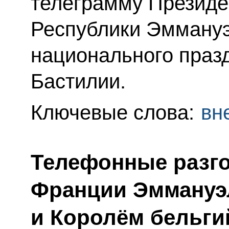
телеграмму Президе
Республики Эммануэ
национального празд
Бастилии.
Ключевые слова:
вн
Телефонные разг
Франции Эммануэ
и Королём бельг