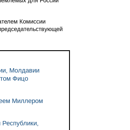
риемлемых для России
ателем Комиссии
 председательствующей
рии, Молдавии
ртом Фицо
сеем Миллером
 Республики,