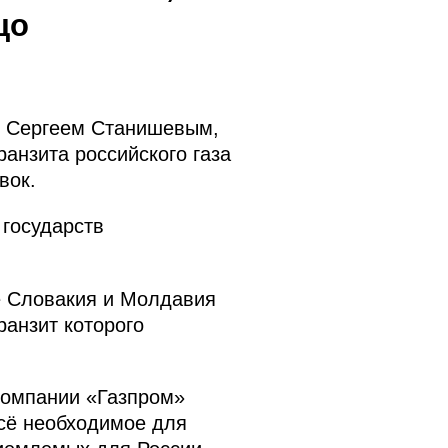
цо
и Сергеем Станишевым,
анзита российского газа
вок.
 государств
же Словакия и Молдавия
ранзит которого
компании «Газпром»
сё необходимое для