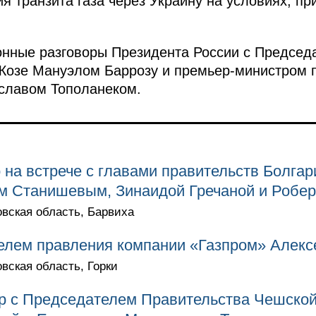
я транзита газа через Украину на условиях, п
онные разговоры Президента России с Председ
Жозе Мануэлом Баррозу и премьер-министром
славом Тополанеком.
 на встрече с главами правительств Болга
ем Станишевым, Зинаидой Гречаной и Робе
овская область, Барвиха
телем правления компании «Газпром» Алек
овская область, Горки
р с Председателем Правительства Чешской