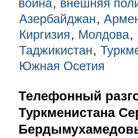
война
,
внешняя пол
Азербайджан
,
Арме
Киргизия
,
Молдова
,
Таджикистан
,
Туркм
Южная Осетия
Телефонный разго
Туркменистана С
Бердымухамедов