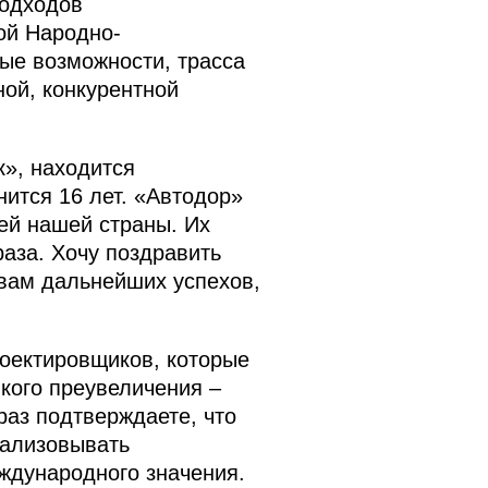
подходов
ой Народно-
ые возможности, трасса
ной, конкурентной
к», находится
ится 16 лет. «Автодор»
ей нашей страны. Их
аза. Хочу поздравить
 вам дальнейших успехов,
роектировщиков, которые
кого преувеличения –
аз подтверждаете, что
еализовывать
ждународного значения.