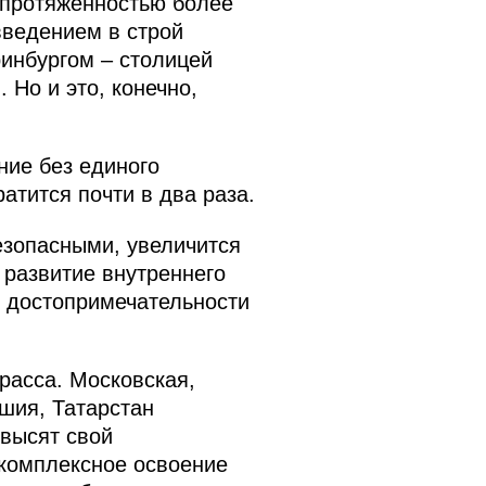
 протяжённостью более
введением в строй
ринбургом – столицей
Но и это, конечно,
ние без единого
атится почти в два раза.
езопасными, увеличится
 развитие внутреннего
е достопримечательности
расса. Московская,
шия, Татарстан
овысят свой
 комплексное освоение