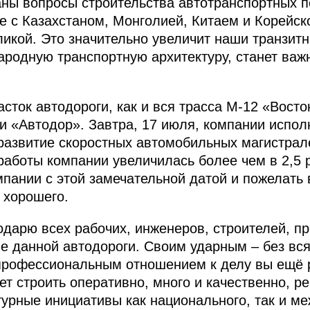
аны вопросы строительства автотранспортных 
це с Казахстаном, Монголией, Китаем и Корейск
икой. Это значительно увеличит наши транзитн
ародную транспортную архитектуру, станет важ
сток автодороги, как и вся трасса М‑12 «Восто
и «Автодор». Завтра, 17 июля, компании исполн
развитие скоростных автомобильных магистрал
работы компании увеличилась более чем в 2,5 р
пании с этой замечательной датой и пожелать
 хорошего.
одарю всех рабочих, инженеров, строителей, п
ве данной автодороги. Своим ударным – без вся
профессиональным отношением к делу вы ещё р
ет строить оперативно, много и качественно, р
рные инициативы как национального, так и ме