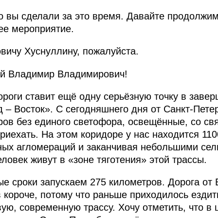
то вы сделали за это время. Давайте продолж
ее мероприятие.
вичу Хуснуллину, пожалуйста.
й Владимир Владимирович!
роги ставит ещё одну серьёзную точку в зав
д – Восток». С сегодняшнего дня от Санкт-Пете
тров без единого светофора, освещённые, со св
риехать. На этом коридоре у нас находится 11
пных агломераций и заканчивая небольшими сел
ловек живут в «зоне тяготения» этой трассы.
е сроки запускаем 275 километров. Дорога от
 короче, потому что раньше приходилось ездит
ую, современную трассу. Хочу отметить, что в