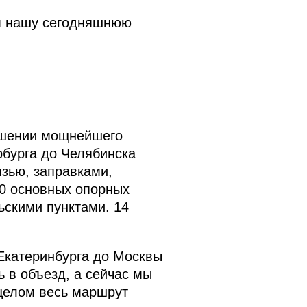
им нашу сегодняшнюю
ершении мощнейшего
рбурга до Челябинска
язью, заправками,
00 основных опорных
ьскими пунктами. 14
 Екатеринбурга до Москвы
ь в объезд, а сейчас мы
 целом весь маршрут