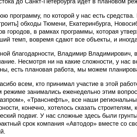
стока до Санкт-Петербурга идёт в плановом ре
ю программу, по которой у нас есть средства.
роить] обходы Тюмени, Екатеринбурга, Новоси
дов городов, в рамках программы, которая утвер
ий темп, вовремя сдают все объекты, и иногд
мной благодарности, Владимир Владимирович, 
ание. Несмотря ни на какие сложности, у нас 
ы, есть плановая работа, мы можем планирова
асибо всем, кто принимал участие в этой работ
м режиме занимались еженедельно этим вопрос
Газпром», «Транснефть», все наши региональны
ости, конечно, хотелось сказать строителям, 
еский подвиг. У нас сложные здесь были грунты
трактный срок компания «Автодор» вместе со с
й.