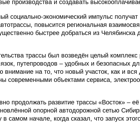
овые производства и создавать высокооплачива
ый социально-экономический импульс получат 
 автотрассы, повысится региональная взаимосвя
ущественно быстрее добраться из Челябинска 
ительства трассы был возведён целый комплек
вязок, путепроводов – удобных и безопасных дл
внимание на то, что новый участок, как и вся 
ны современными объектами сервиса, электро
но продолжать развитие трассы «Восток» – её
бновлённой опорной автодорожной сетью Сибири
 в самом начале, когда сказал, что запуск этог