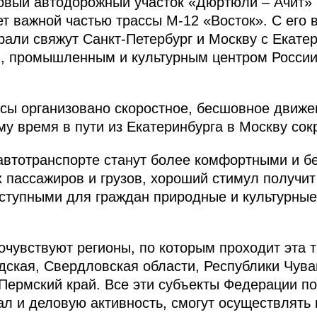
овый автодорожный участок «Дюртюли – Ачит»
ет важной частью трассы М‑12 «Восток». С его 
али свяжут Санкт-Петербург и Москву с Екате
 промышленным и культурным центром России. 
сы организовано скоростное, бесшовное движе
у время в пути из Екатеринбурга в Москву сокр
 автотранспорте станут более комфортными и б
 пассажиров и грузов, хороший стимул получит
оступными для граждан природные и культурны
чувствуют регионы, по которым проходит эта т
ская, Свердловская области, Республики Чува
 Пермский край. Все эти субъекты Федерации п
л и деловую активность, смогут осуществлять