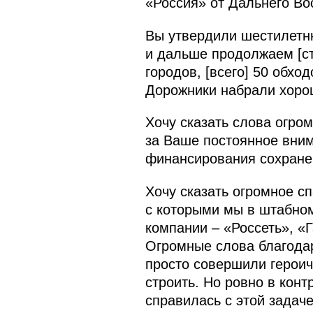
«Россия» от Дальнего Во
Вы утвердили шестилетню
и дальше продолжаем [ст
городов, [всего] 50 обхо
Дорожники набрали хорош
Хочу сказать слова огро
за Ваше постоянное вним
финансирования сохранен
Хочу сказать огромное сп
с которыми мы в штабно
компании – «Россеть», «
Огромные слова благодарн
просто совершили героич
строить. Но ровно в кон
справилась с этой задаче