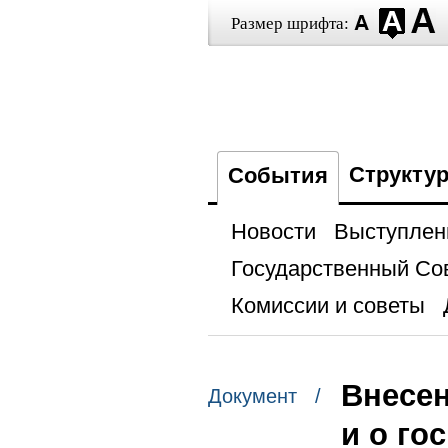
Размер шрифта:
Структу
События
Новости
Выступлен
Государственный Со
Комиссии и советы
Внесен
Документ /
и о го