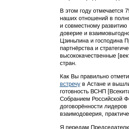
В этом году отмечается 
наших отношений в полно
и совместному развитию
доверие и взаимовыгодно
Цзиньпина и господина 
партнёрства и стратегич
высококачественные [век
стран.
Как Вы правильно отмет
встречу
в Астане и вышли
готовность ВСНП [Всекит
Собранием Российской Ф
договорённости лидеров 
взаимодоверия, практиче
Я передам Председателю 