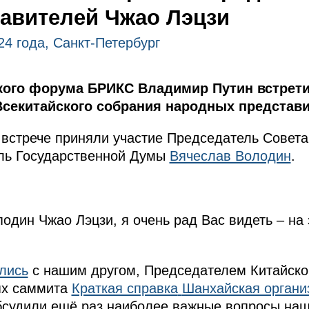
авителей Чжао Лэцзи
24 года, Санкт-Петербург
кого форума БРИКС Владимир Путин встрет
Всекитайского собрания народных представ
 встрече приняли участие Председатель Совет
ль Государственной Думы
Вячеслав Володин
.
один Чжао Лэцзи, я очень рад Вас видеть – на э
лись
с нашим другом, Председателем Китайско
ях
саммита
Краткая справка
Шанхайская органи
судили ещё раз наиболее важные вопросы наш