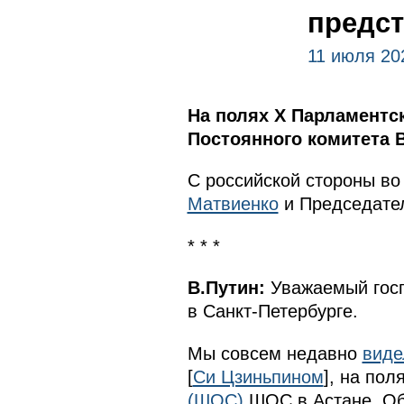
предст
11 июля 20
На полях X Парламентс
Постоянного комитета 
С российской стороны во
Матвиенко
и Председате
* * *
В.Путин:
Уважаемый госп
в Санкт-Петербурге.
Мы совсем недавно
виде
[
Си Цзиньпином
], на пол
(ШОС)
ШОС в Астане. Об