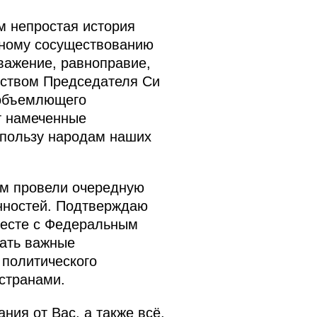
м непростая история
рному сосуществованию
важение, равноправие,
дством Председателя Си
еобъемлющего
т намеченные
 пользу народам наших
ом провели очередную
нностей. Подтверждаю
месте с Федеральным
ать важные
 политического
странами.
ия от Вас, а также всё,