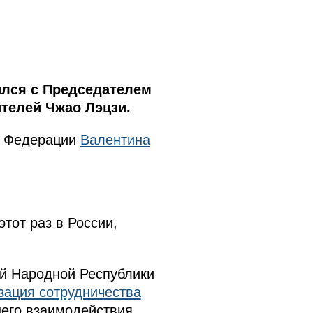
ился с Председателем
ителей Чжао Лэцзи.
а Федерации
Валентина
тот раз в России,
й Народной Республики
зация сотрудничества
его взаимодействия.