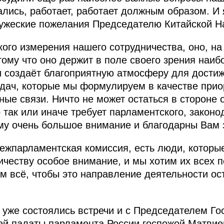
ались, работает, работает должным образом. И
ужеские пожелания Председателю Китайской Н
ого измерения нашего сотрудничества, оно, на
ому что оно держит в поле своего зрения наи
и создаёт благоприятную атмосферу для дости
дач, которые мы формулируем в качестве приор
ные связи. Ничто не может остаться в стороне 
о так или иначе требует парламентского, закон
у очень большое внимание и благодарны Вам з
межпарламентская комиссия, есть люди, которы
честву особое внимание, и мы хотим их всех по
м всё, чтобы это направление деятельности о
е уже состоялись встречи и с Председателем Г
ей палаты парламента России госпожой Матвиен