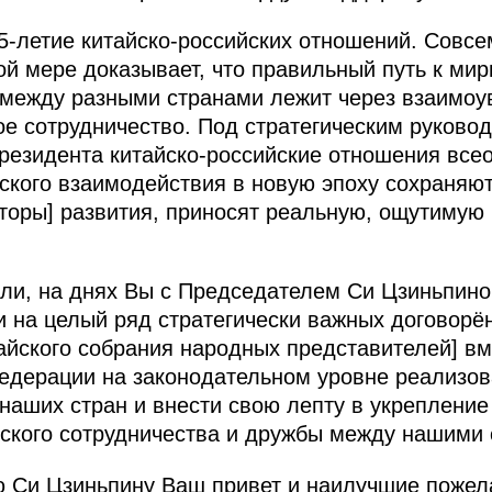
75-летие китайско-российских отношений. Совсе
й мере доказывает, что правильный путь к ми
 между разными странами лежит через взаимоу
е сотрудничество. Под стратегическим руково
Президента китайско-российские отношения вс
еского взаимодействия в новую эпоху сохраняю
торы] развития, приносят реальную, ощутимую
или, на днях Вы с Председателем Си Цзиньпин
 на целый ряд стратегически важных договорё
айского собрания народных представителей] в
едерации на законодательном уровне реализов
наших стран и внести свою лепту в укрепление
ского сотрудничества и дружбы между нашими 
Си Цзиньпину Ваш привет и наилучшие пожелан