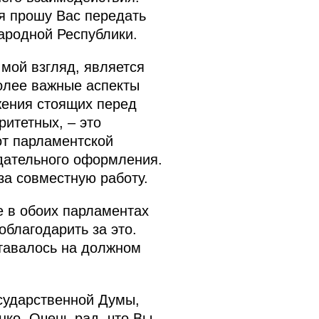
 я прошу Вас передать
ародной Республики.
 мой взгляд, является
более важные аспекты
жения стоящих перед
итетных, – это
от парламентской
одательного оформления.
а совместную работу.
е в обоих парламентах
благодарить за это.
ставалось на должном
осударственной Думы,
ко. Очень рад, что Вы