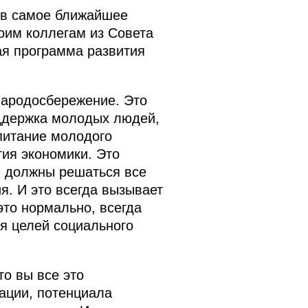
ь в самое ближайшее
оим коллегам из Совета
ая программа развития
 народосбережение. Это
ддержка молодых людей,
спитание молодого
тия экономики. Это
й должны решаться все
я. И это всегда вызывает
это нормально, всегда
ся целей социального
то вы все это
ации, потенциала