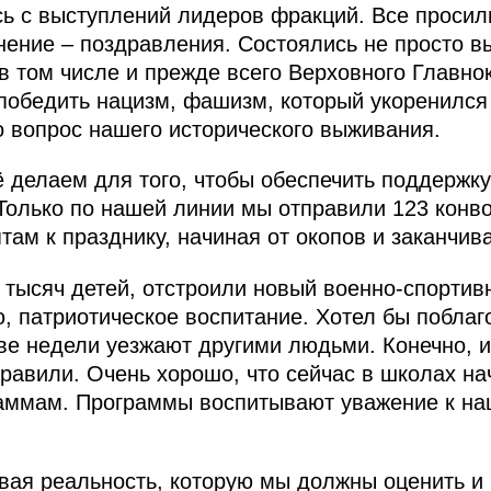
ь с выступлений лидеров фракций. Все просил
нение – поздравления. Состоялись не просто в
в том числе и прежде всего Верховного Главн
 победить нацизм, фашизм, который укоренился
о вопрос нашего исторического выживания.
 делаем для того, чтобы обеспечить поддержку
олько по нашей линии мы отправили 123 конвоя
там к празднику, начиная от окопов и заканчи
 тысяч детей, отстроили новый военно-спортивн
 патриотическое воспитание. Хотел бы поблаго
ве недели уезжают другими людьми. Конечно, и
травили. Очень хорошо, что сейчас в школах на
аммам. Программы воспитывают уважение к на
овая реальность, которую мы должны оценить и