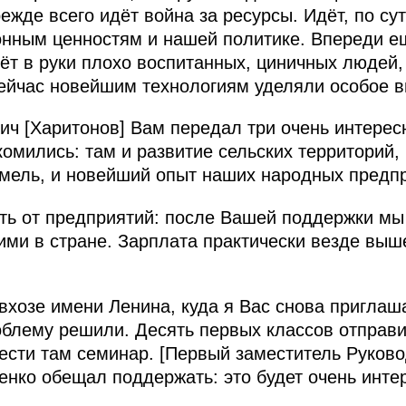
жде всего идёт война за ресурсы. Идёт, по сут
онным ценностям и нашей политике. Впереди е
ёт в руки плохо воспитанных, циничных людей, 
ейчас новейшим технологиям уделяли особое 
ч [Харитонов] Вам передал три очень интере
комились: там и развитие сельских территорий,
емель, и новейший опыт наших народных предп
ить от предприятий: после Вашей поддержки мы
ми в стране. Зарплата практически везде выше
вхозе имени Ленина, куда я Вас снова приглаш
облему решили. Десять первых классов отправил
ести там семинар. [Первый заместитель Руков
енко обещал поддержать: это будет очень интер