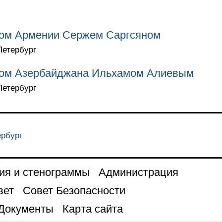
том Армении Сержем Саргсяном
Петербург
том Азербайджана Ильхамом Алиевым
Петербург
ербург
ия и стенограммы
Администрация
вет
Совет Безопасности
Документы
Карта сайта