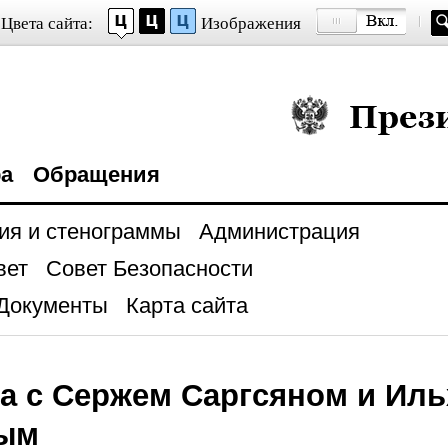
Цвета сайта:
Изображения
Президент Росси
ра
Обращения
ия и стенограммы
Администрация
вет
Совет Безопасности
Документы
Карта сайта
а с Сержем Саргсяном и Ил
ым