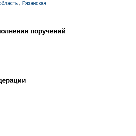
область
,
Рязанская
полнения поручений
дерации