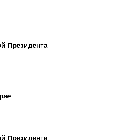
ой Президента
рае
ой Президента