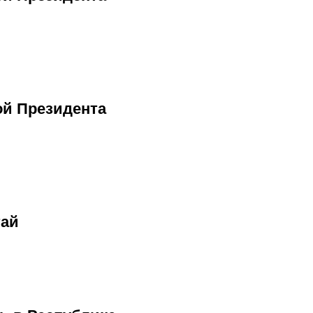
ой Президента
тай