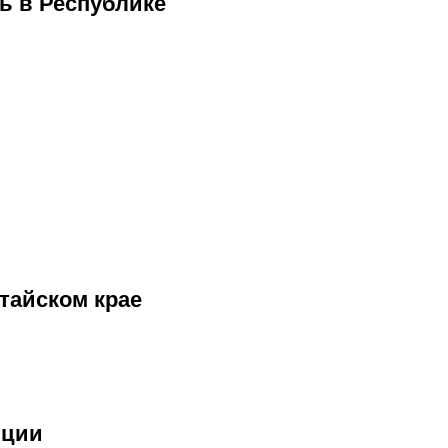
ь в Республике
тайском крае
пции