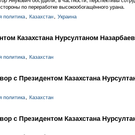
ор Янукович обсудили, в частности, перспективы сотру
 стороны по переработке высокообогащённого урана.
я политика
,
Казахстан
,
Украина
ентом Казахстана Нурсултаном Назарбае
я политика
,
Казахстан
вор с Президентом Казахстана Нурсулт
я политика
,
Казахстан
вор с Президентом Казахстана Нурсулт