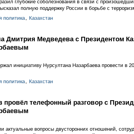
разил глубокие соболезнования в связи с произошедши
высказал полную поддержку России в борьбе с террориз
я политика
,
Казахстан
ча Дмитрия Медведева с Президентом Ка
арбаевым
жал инициативу Нурсултана Назарбаева провести в 201
я политика
,
Казахстан
 провёл телефонный разговор с Презид
арбаевым
ли актуальные вопросы двусторонних отношений, сотруд