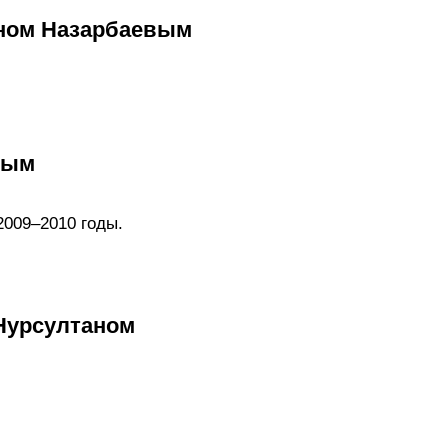
аном Назарбаевым
вым
2009–2010 годы.
Нурсултаном