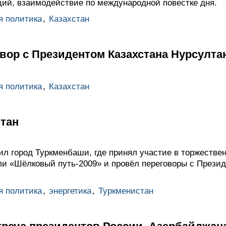
ций, взаимодействие по международной повестке дня.
я политика
,
Казахстан
вор с Президентом Казахстана Нурсулт
я политика
,
Казахстан
стан
л город Туркменбаши, где принял участие в торжестве
и «Шёлковый путь-2009» и провёл переговоры с Прези
я политика
,
энергетика
,
Туркменистан