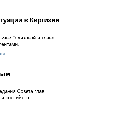
туации в Киргизии
ьяне Голиковой и главе
ментами.
ия
вым
едания Совета глав
сы российско-