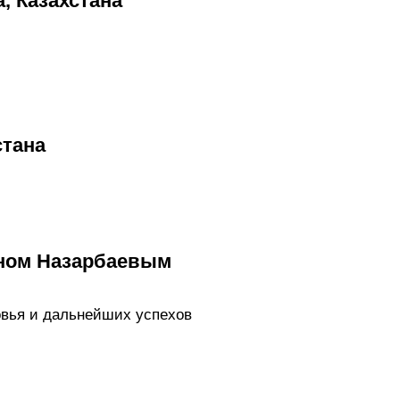
, Казахстана
стана
аном Назарбаевым
овья и дальнейших успехов