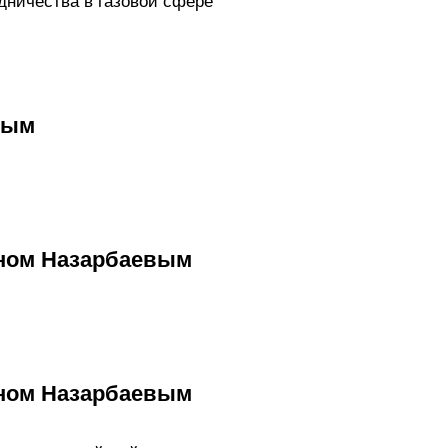
дничества в газовой сфере
вым
аном Назарбаевым
аном Назарбаевым