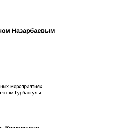
аном Назарбаевым
нных мероприятиях
дентом Гурбангулы