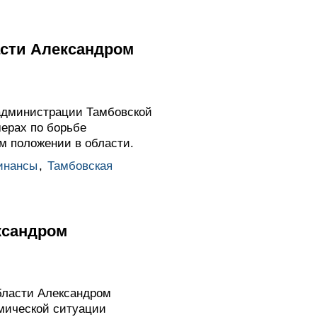
асти Александром
администрации Тамбовской
ерах по борьбе
м положении в области.
инансы
,
Тамбовская
ксандром
бласти Александром
мической ситуации