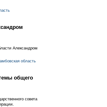
ласть
ксандром
бласти Александром
амбовская область
стемы общего
арственного совета
ерации.