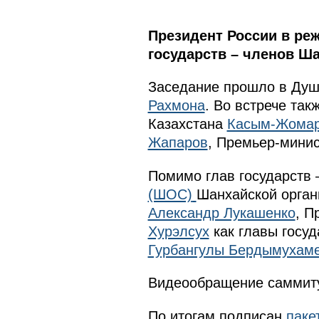
Президент России в ре
государств – членов Ша
Заседание прошло в Душ
Рахмона
. Во встрече та
Казахстана
Касым-Жомар
Жапаров
, Премьер-мини
Помимо глав государств 
(ШОС)
Шанхайской орган
Александр Лукашенко
, П
Хурэлсух
как главы госу
Гурбангулы Бердымухам
Видеообращение саммит
По итогам подписан
паке