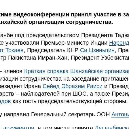
жиме видеоконференции принял участие в за
нхайской организации сотрудничества.
анбе под председательством Президента Тадж
кже участвовали Премьер-министр Индии
Наренд
т Токаев
, Председатель КНР
Си Цзиньпин
, Пр
стр Пакистана Имран-Хан, Президент Узбекист
– членов
Краткая справка
Шанхайская организа
изации сотрудничества на заседание приглаше
резидент Ирана
Сейед Эбрахим Раиси
и Презид
дарств – наблюдателей при ШОС, а также Прези
едов
как гость председательствующей стороны.
у направил Генеральный секретарь ООН
Антон
т документов
, в том числе принята
Душанбинск