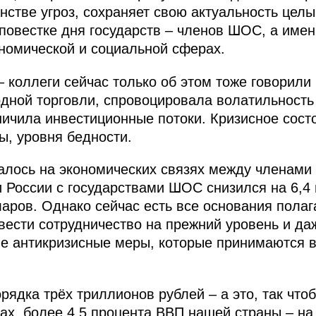
стве угроз, сохраняет свою актуальность целы
повестке дня государств – членов ШОС, а имен
ономической и социальной сферах.
 коллеги сейчас только об этом тоже говорили
дной торговли, спровоцировала волатильность
ничила инвестиционные потоки. Кризисное сос
ы, уровня бедности.
азалось на экономических связях между членам
 России с государствами ШОС снизился на 6,4 
аров. Однако сейчас есть все основания полаг
вести сотрудничество на прежний уровень и даж
е антикризисные меры, которые принимаются 
рядка трёх триллионов рублей – а это, так что
ах, более 4,5 процента ВВП нашей страны – на