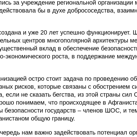
лись за учреждение региональной организации 
 действовала бы в духе добрососедства, взаим
создана и уже 20 лет успешно функционирует. 
тельных центров многополярной архитектуры м
существенный вклад в обеспечение безопасности
но-экономического роста, в поддержание между
низацией остро стоит задача по проведению о
ёзных рисков, которые связаны с обострением с
 если не сказать бегства, из этой страны сил
орошо понимаем, что происходящее в Афганист
ы безопасности государств – членов ШОС, и те
анистаном общую границу.
очередь нам важно задействовать потенциал орг