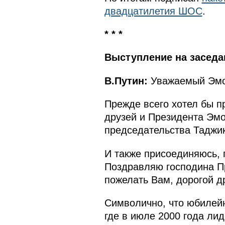
двадцатилетия ШОС
.
* * *
Выступление на заседа
В.Путин:
Уважаемый Эмо
Прежде всего хотел бы п
друзей и Президента Эм
председательства Таджик
И также присоединяюсь, 
Поздравляю господина П
пожелать Вам, дорогой др
Символично, что юбилейн
где
в июле 2000 года
лиде