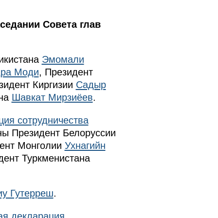
седании Совета глав
икистана
Эмомали
ра Моди
, Президент
езидент Киргизии
Садыр
ана
Шавкат Мирзиёев
.
ция сотрудничества
ны Президент Белоруссии
ент Монголии
Ухнагийн
дент Туркменистана
иу Гутерреш
.
ая декларация