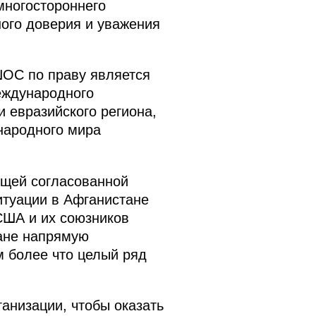
многостороннего
ного доверия и уважения
ШОС по праву является
еждународного
 евразийского региона,
народного мира
бщей согласованной
итуации в Афганистане
 США и их союзников
ане напрямую
м более что целый ряд
анизации, чтобы оказать