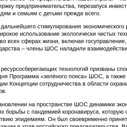
ержку предпринимательства, перезапуск инвес
дям и семьям с детьми прежде всего.
дальнейшего стимулирования экономического 
рокое использование экологически чистых техн
о всех сферах жизни, включая госуправление, 
дарства – члены ШОС наладили взаимодействие
ресурсосберегающих технологий призваны спо
дня Программа «зелёного пояса» ШОС, а также
ции Концепции сотрудничества в области охра
ов.
тановлении на пространстве ШОС динамики эко
ях борьбы с пандемией коронавируса, которую
ствию эпидемиям. Он был своевременно принят
зации в ходе российского председательства. В