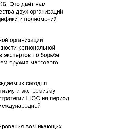
КБ. Это даёт нам
ества двух организаций
цифики и полномочий
кой организации
жности региональной
в экспертов по борьбе
ем оружия массового
рждаемых сегодня
тизму и экстремизму
стратегии ШОС на период
 международной
рирования возникающих