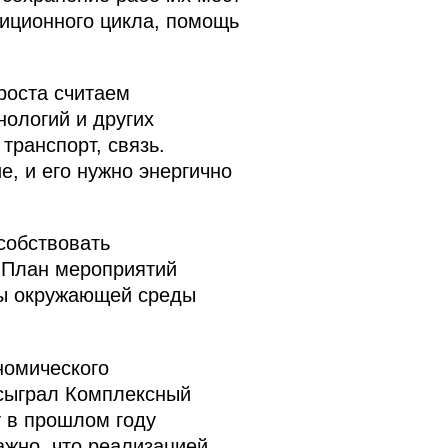
тиционного цикла, помощь
роста считаем
ологий и других
транспорт, связь.
, и его нужно энергично
собствовать
 План мероприятий
ны окружающей среды
номического
 сыграл Комплексный
 в прошлом году
ажно, что реализацией