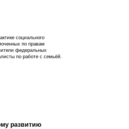
актике социального
моченных по правам
авители федеральных
листы по работе с семьёй.
ому развитию