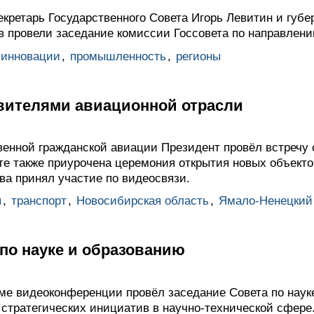
кретарь Государственного Совета Игорь Левитин и губе
в провели заседание комиссии Госсовета по направлени
 инновации
,
промышленность
,
регионы
авителями авиационной отрасли
твенной гражданской авиации Президент провёл встречу
те также приурочена церемония открытия новых объекто
тва принял участие по видеосвязи.
ы
,
транспорт
,
Новосибирская область
,
Ямало-Ненецкий 
по науке и образованию
име видеоконференции провёл заседание Совета по наук
стратегических инициатив в научно-технической сфере