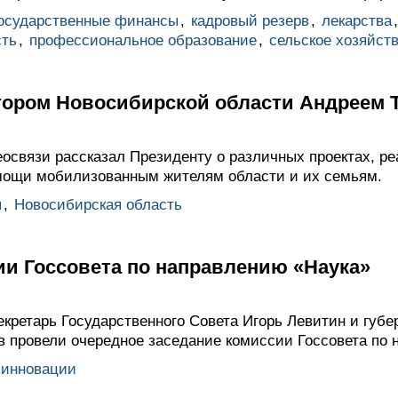
осударственные финансы
,
кадровый резерв
,
лекарства
сть
,
профессиональное образование
,
сельское хозяйст
атором Новосибирской области Андреем
освязи рассказал Президенту о различных проектах, ре
мощи мобилизованным жителям области и их семьям.
ы
,
Новосибирская область
ии Госсовета по направлению «Наука»
кретарь Государственного Совета Игорь Левитин и губе
в провели очередное заседание комиссии Госсовета по 
 инновации