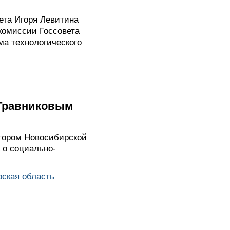
ета Игоря Левитина
комиссии Госсовета
а технологического
 Травниковым
тором Новосибирской
 о социально-
ская область