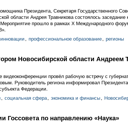
омощника Президента, Секретаря Государственного Сов
ской области Андрея Травникова состоялось заседание 
 Мероприятие прошло в рамках X Международного форум
3».
 инновации
,
профессиональное образование
,
регионы
атором Новосибирской области Андреем
 видеоконференции провёл рабочую встречу с губерна
овым. Руководитель региона информировал Президента
 субъекта Федерации.
ы
,
социальная сфера
,
экономика и финансы
,
Новосибир
ии Госсовета по направлению «Наука»