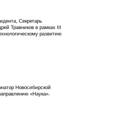
идента, Секретарь
ей Травников в рамках III
ехнологическому развитию
рнатор Новосибирской
направлению «Наука».