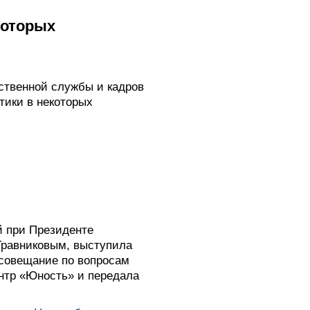
которых
ственной службы и кадров
тики в некоторых
й при Президенте
Травниковым, выступила
 совещание по вопросам
нтр «Юность» и передала