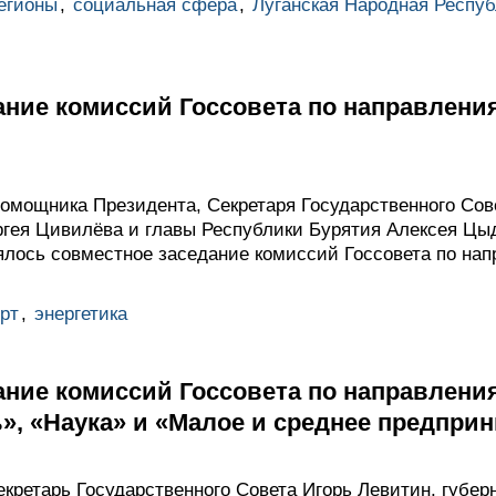
егионы
,
социальная сфера
,
Луганская Народная Респуб
ание комиссий Госcовета по направлени
омощника Президента, Секретаря Государственного Сов
ргея Цивилёва и главы Республики Бурятия Алексея Цы
лось совместное заседание комиссий Госсовета по нап
рт
,
энергетика
ание комиссий Госcовета по направлени
, «Наука» и «Малое и среднее предпри
кретарь Государственного Совета Игорь Левитин, губер