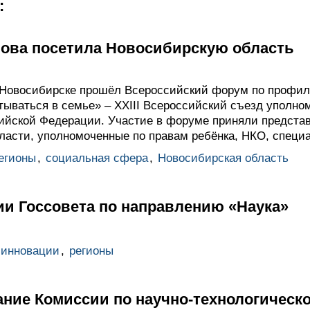
:
ова посетила Новосибирскую область
в Новосибирске прошёл Всероссийский форум по профил
тываться в семье» – XXIII Всероссийский съезд уполно
сийской Федерации. Участие в форуме приняли предст
ласти, уполномоченные по правам ребёнка, НКО, специа
егионы
,
социальная сфера
,
Новосибирская область
ии Госсовета по направлению «Наука»
 инновации
,
регионы
ание Комиссии по научно-технологическ