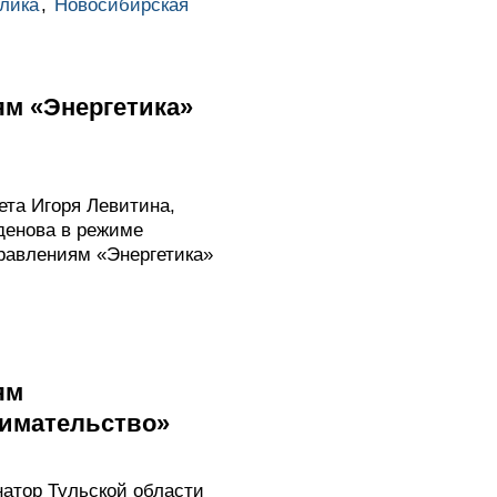
лика
,
Новосибирская
ям «Энергетика»
ета Игоря Левитина,
денова в режиме
равлениям «Энергетика»
ям
нимательство»
натор Тульской области