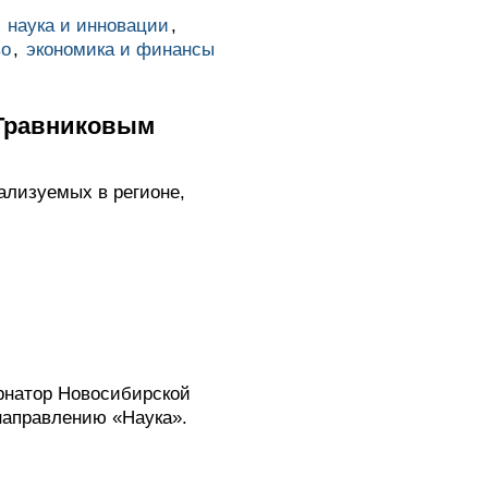
,
наука и инновации
,
во
,
экономика и финансы
 Травниковым
ализуемых в регионе,
рнатор Новосибирской
направлению «Наука».