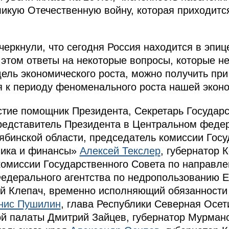
ликую Отечественную войну, которая приходится
черкнули, что сегодня Россия находится в эпи
 этом ответы на некоторые вопросы, которые н
ль экономического роста, можно получить при
 к периоду феноменального роста нашей эконо
стие помощник Президента, Секретарь Государ
редставитель Президента в Центральном феде
лябинской области, председатель комиссии Гос
мика и финансы»
Алексей Текслер
, губернатор 
комиссии Государственного Совета по направл
Федерального агентства по недропользованию Е
й Клепач, временно исполняющий обязанности
нис Пушилин
, глава Республики Северная Осе
ой палаты Дмитрий Зайцев, губернатор Мурман