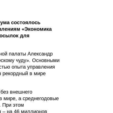
рума состоялось
авлениям «Экономика
посылок для
ной палаты Александр
ческому чуду». Основными
стью опыта управления
н рекордный в мире
 без внешнего
в мире, а среднегодовые
. При этом
я – на 46 миллионов