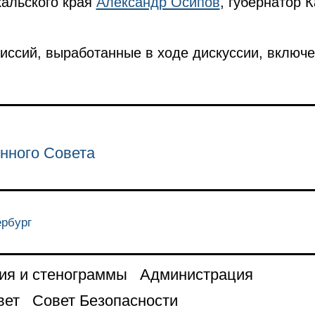
кальского края
Александр Осипов
, губернатор 
ссий, выработанные в ходе дискуссии, включе
нного Совета
ербург
ия и стенограммы
Администрация
вет
Совет Безопасности