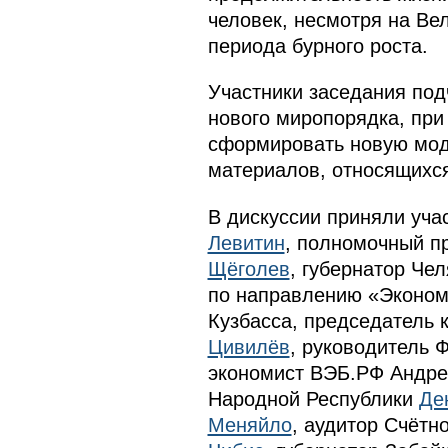
человек, несмотря на Ве
периода бурного роста.
Участники заседания под
нового миропорядка, при
сформировать новую моде
материалов, относящихся
В дискуссии приняли уча
Левитин
, полномочный п
Щёголев
, губернатор Че
по направлению «Эконо
Кузбасса, председатель 
Цивилёв
, руководитель 
экономист ВЭБ.РФ Андре
Народной Республики
Де
Меняйло
, аудитор Счётн