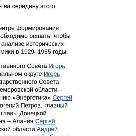
 на середину этого
центре формирования
еобходимо решать, чтобы
 анализе исторических
мики в 1929–1955 годы.
ственного Совета
Игорь
ральном округе
Игорь
ударственного Совета
Кемеровской области –
ению «Энергетика»
Сергей
вгений Петров, главный
 главы Донецкой
тия – Алания
Сергей
ской области
Андрей