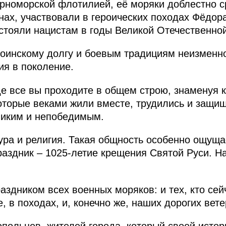
рноморской флотилией, её моряки доблестно с
нах, участвовали в героических походах Фёдор
тояли нацистам в годы Великой Отечественно
 воинскому долгу и боевым традициям неизмен
ия в поколение.
е все вы проходите в общем строю, знаменуя к
оторые веками жили вместе, трудились и защи
ликим и непобедимым.
ура и религия. Такая общность особенно ощущае
аздник – 1025-летие крещения Святой Руси. Н
аздником всех военных моряков: и тех, кто сей
е, в походах, и, конечно же, наших дорогих вет
польцев, жителей города, который своей истор