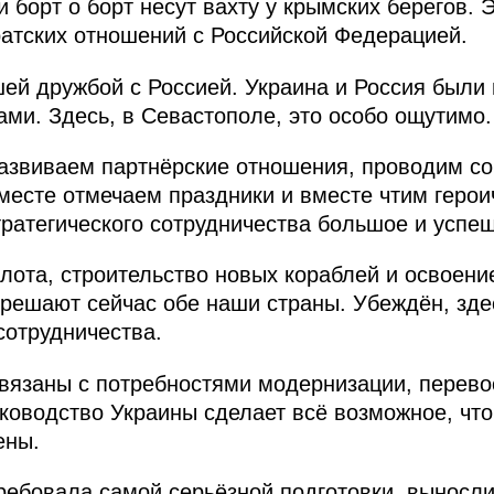
 борт о борт несут вахту у крымских берегов. 
атских отношений с Российской Федерацией.
й дружбой с Россией. Украина и Россия были 
ами. Здесь, в Севастополе, это особо ощутимо.
азвиваем партнёрские отношения, проводим со
есте отмечаем праздники и вместе чтим герои
стратегического сотрудничества большое и успе
ота, строительство новых кораблей и освоени
 решают сейчас обе наши страны. Убеждён, зде
сотрудничества.
вязаны с потребностями модернизации, перево
уководство Украины сделает всё возможное, чт
ены.
ребовала самой серьёзной подготовки, выносли