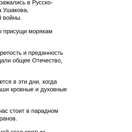
ражались в Русско-
а Ушакова,
й войны.
но присущи морякам
репость и преданность
щали общее Отечество,
тся в эти дни, когда
аши кровные и духовные
час стоит в парадном
еранов.
ией стал святым,