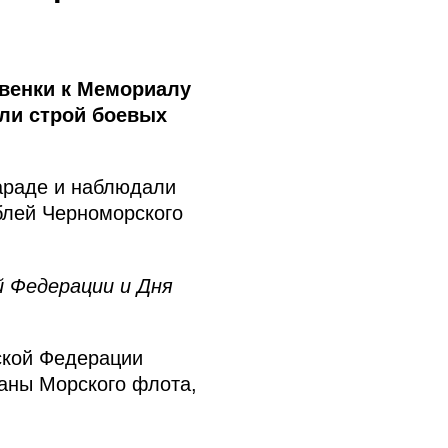
венки к Мемориалу
шли строй боевых
араде и наблюдали
блей Черноморского
й Федерации и Дня
ской Федерации
аны Морского флота,