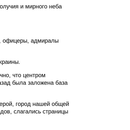
олучия и мирного неба
, офицеры, адмиралы
краины.
чно, что центром
азад была заложена база
герой, город нашей общей
дов, слагались страницы