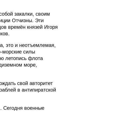
собой закалки, своим
иции Отчизны. Эти
дов времён князей Игоря
ков.
а, это и неотъемлемая,
о-морские силы
ую летопись флота
едиземном море,
рждать свой авторитет
раблей в антипиратской
. Сегодня военные