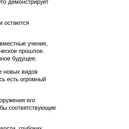
Это демонстрирует
и остаются
вместные учения,
ческое прошлое.
шное будущее.
е новых видов
сь есть огромный
оружения его
обы соответствующие
вости, глубоких