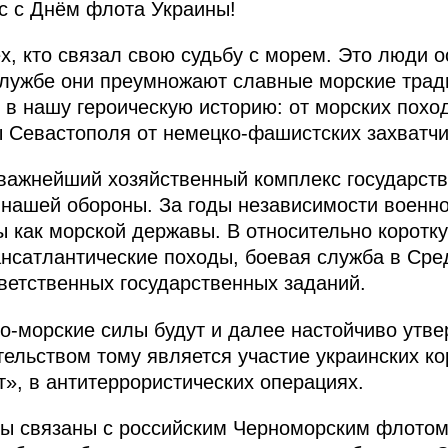
с с Днём флота Украины!
х, кто связал свою судьбу с морем. Это люди о
службе они преумножают славные морские трад
 в нашу героическую историю: от морских похо
 Севастополя от немецко-фашистских захватчи
важнейший хозяйственный комплекс государств
нашей обороны. За годы независимости военн
ы как морской державы. В относительно коротк
нсатлантические походы, боевая служба в Ср
етственных государственных заданий.
о-морские силы будут и далее настойчиво утве
тельством тому является участие украинских ко
», в антитеррористических операциях.
 связаны с российским Черноморским флотом