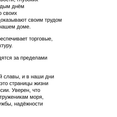
аждым днём
о своих
доказывают своим трудом
 нашем доме.
беспечивает торговые,
туру.
дятся за пределами
й славы, и в наши дни
это страницы жизни
сии. Уверен, что
труженикам моря,
ужбы, надёжности