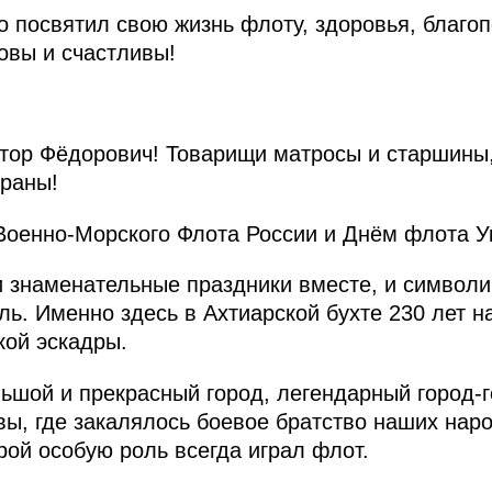
о посвятил свою жизнь флоту, здоровья, благоп
овы и счастливы!
ор Фёдорович! Товарищи матросы и старшины
ераны!
Военно-Морского Флота России и Днём флота У
 знаменательные праздники вместе, и символи
ль. Именно здесь в Ахтиарской бухте 230 лет н
кой эскадры.
ьшой и прекрасный город, легендарный город-
ы, где закалялось боевое братство наших наро
рой особую роль всегда играл флот.