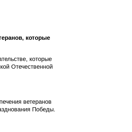
теранов, которые
ательстве, которые
икой Отечественной
печения ветеранов
разднования Победы.