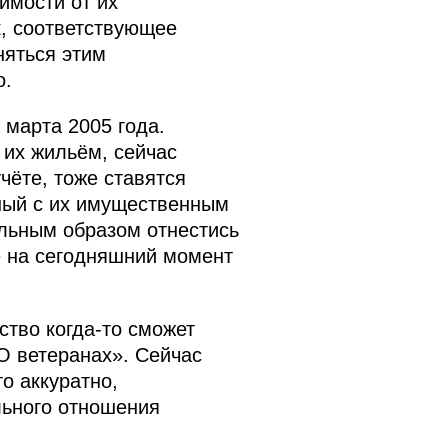
имости от их
к, соответствующее
няться этим
о.
 марта 2005 года.
 их жильём, сейчас
чёте, тоже ставятся
нный с их имущественным
льным образом отнестись
же на сегодняшний момент
рство когда‑то сможет
«О ветеранах». Сейчас
о аккуратно,
льного отношения