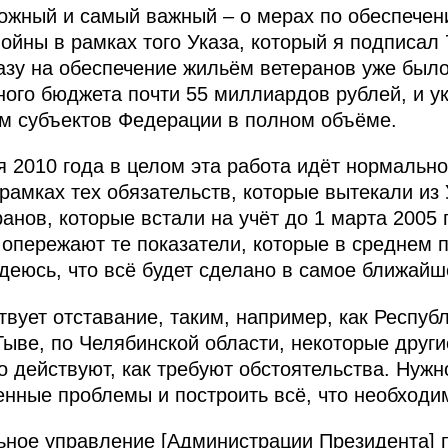
ожный и самый важный – о мерах по обеспечен
йны в рамках того Указа, который я подписал 
азу на обеспечение жильём ветеранов уже был
ого бюджета почти 55 миллиардов рублей, и у
м субъектов Федерации в полном объёме.
я 2010 года в целом эта работа идёт нормально
рамках тех обязательств, которые вытекали из
нов, которые встали на учёт до 1 марта 2005 
 опережают те показатели, которые в среднем 
адеюсь, что всё будет сделано в самое ближайш
твует отставание, таким, например, как Респуб
Тыве, по Челябинской области, некоторые други
ро действуют, как требуют обстоятельства. Нуж
енные проблемы и построить всё, что необходим
ьное управление [Администрации Президента] 