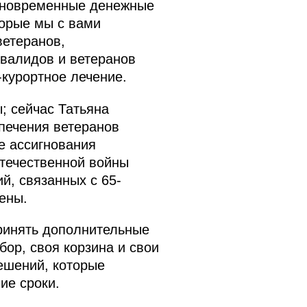
единовременные денежные
торые мы с вами
ветеранов,
нвалидов и ветеранов
курортное лечение.
; сейчас Татьяна
спечения ветеранов
е ассигнования
Отечественной войны
й, связанных с 65-
ены.
ринять дополнительные
ор, своя корзина и свои
решений, которые
ие сроки.