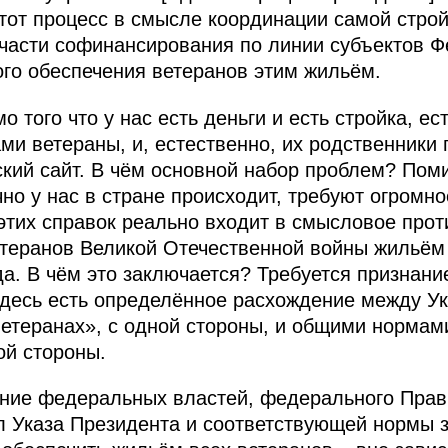
этот процесс в смысле координации самой строй
асти софинансирования по линии субъектов Фе
ого обеспечения ветеранов этим жильём.
о того что у нас есть деньги и есть стройка, е
ми ветераны, и, естественно, их родственники п
ский сайт. В чём основной набор проблем? Поми
но у нас в стране происходит, требуют огромно
 этих справок реально входит в смысловое прот
етеранов Великой Отечественной войны жильём
а. В чём это заключается? Требуется признание
десь есть определённое расхождение между Ук
 ветеранах», с одной стороны, и общими норма
ой стороны.
ние федеральных властей, федерального Прав
сл Указа Президента и соответствующей нормы 