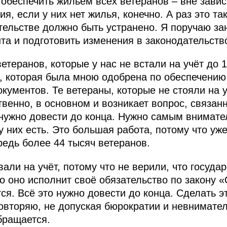
 обеспечить жильём всех ветеранов – вне завис
, если у них нет жилья, конечно. А раз это та
тельстве должно быть устранено. Я поручаю за
а и подготовить изменения в законодательств
етеранов, которые у нас не встали на учёт до 1
, которая была мною одобрена по обеспечению
кументов. Те ветераны, которые не стояли на у
ственно, в основном и возникает вопрос, связа
нужно довести до конца. Нужно самым внимате
у них есть. Это большая работа, потому что у
редь более 44 тысяч ветеранов.
вали на учёт, потому что не верили, что госуда
о оно исполнит своё обязательство по закону 
я. Всё это нужно довести до конца. Сделать эт
овторяю, не допуская бюрократии и невнимате
обращается.