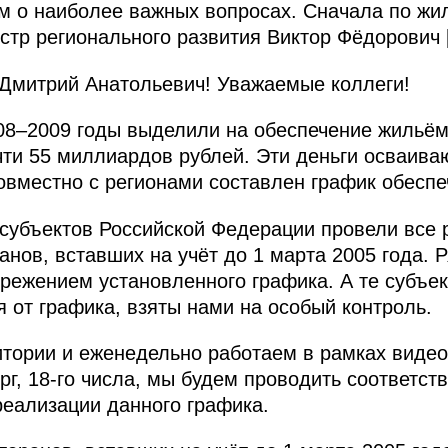
м о наиболее важных вопросах. Сначала по жи
тр регионального развития Виктор Фёдорович [
митрий Анатольевич! Уважаемые коллеги!
08–2009 годы выделили на обеспечение жильём
ти 55 миллиардов рублей. Эти деньги осваива
совместно с регионами составлен график обеспе
 субъектов Российской Федерации провели все р
нов, вставших на учёт до 1 марта 2005 года. 
ережением установленного графика. А те субъе
я от графика, взяты нами на особый контроль.
тории и еженедельно работаем в рамках виде
рг, 18-го числа, мы будем проводить соответс
реализации данного графика.