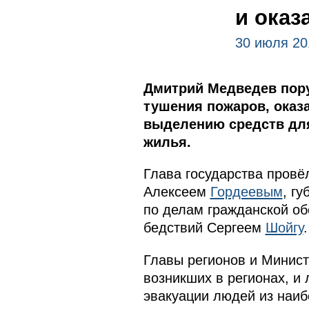
и ока
30 июля 20
Дмитрий Медведев пору
тушения пожаров, оказ
выделению средств для
жилья.
Глава государства провё
Алексеем
Гордеевым
, г
по делам гражданской о
бедствий Сергеем
Шойгу
.
Главы регионов и Минис
возникших в регионах, и
эвакуации людей из наиб