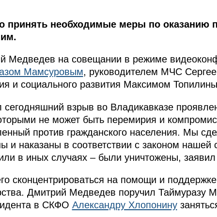
но принять необходимые меры по оказанию
им.
й Медведев на совещании в режиме видеоконф
азом Мамсуровым
, руководителем МЧС Сергее
ия и социального развития Максимом Топилины
л сегодняшний взрыв во Владикавказе проявле
которыми не может быть перемирия и компроми
ленный против гражданского населения. Мы сде
ы и наказаны в соответствии с законом нашей с
или в иных случаях – были уничтожены, заявил
го сконцентрироваться на помощи и поддержке
рства. Дмитрий Медведев поручил Таймуразу М
зидента в СКФО
Александру Хлопонину
заняться