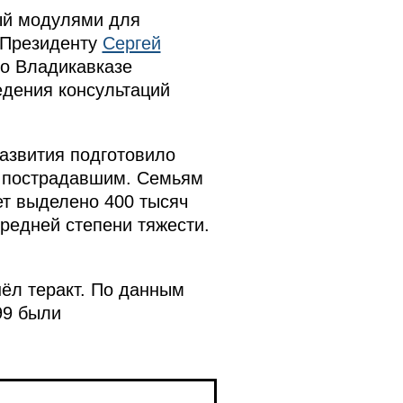
ый модулями для
л Президенту
Сергей
во Владикавказе
едения консультаций
азвития подготовило
и пострадавшим. Семьям
т выделено 400 тысяч
средней степени тяжести.
ёл теракт. По данным
99 были