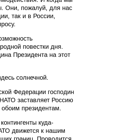
. Они, пожалуй, для нас
и, так и в России,
росу.
возможность
родной повестки дня.
ина Президента на этот
здесь солнечной.
ской Федерации господин
 НАТО заставляет Россию
 обоим президентам.
контингенты куда-
НАТО движется к нашим
аших границ. Проводится