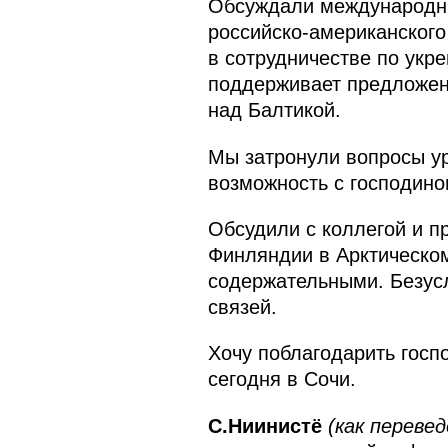
Обсуждали международны
российско-американского
в сотрудничестве по укр
поддерживает предложен
над Балтикой.
Мы затронули вопросы ур
возможность с господино
Обсудили с коллегой и п
Финляндии в Арктическо
содержательными. Безусл
связей.
Хочу поблагодарить госп
сегодня в Сочи.
С.Ниинистё
(как перевед