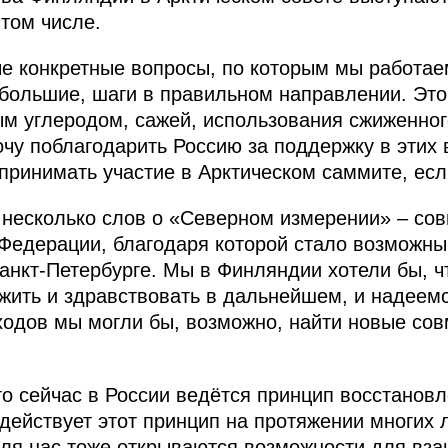
 том числе.
е конкретные вопросы, по которым мы работае
большие, шаги в правильном направлении. Это 
ым углеродом, сажей, использования сжиженног
очу поблагодарить Россию за поддержку в этих 
принимать участие в Арктическом саммите, есл
 несколько слов о «Северном измерении» – со
Федерации, благодаря которой стало возможны
анкт-Петербурге. Мы в Финляндии хотели бы, 
ить и здравствовать в дальнейшем, и надеемся
ходов мы могли бы, возможно, найти новые со
то сейчас в России ведётся принцип восстанов
 действует этот принцип на протяжении многих 
 для нас тоже открываются возможности для вза