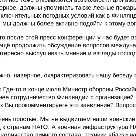
верное, должны упоминать также лесные пожары
сключительных погодных условий как в Финлянди
и мы должны более активно подойти к этому воп
что после этой пресс-конференции у нас будет 
ещё продолжить обсуждение вопросов междуна
нтересно выслушивать мнение и взгляды господ
жно, наверное, охарактеризовать нашу беседу 
:
Где-то в конце июля Министр обороны Россий
нее сотрудничество Финляндии с организацией
к Вы прокомментируете это заявление? Вопрос
ень простые. Мы не выдвигаем наши воинские 
ц к странам НАТО. А военная инфраструктура 
 количество личного состава, техники вблизи н