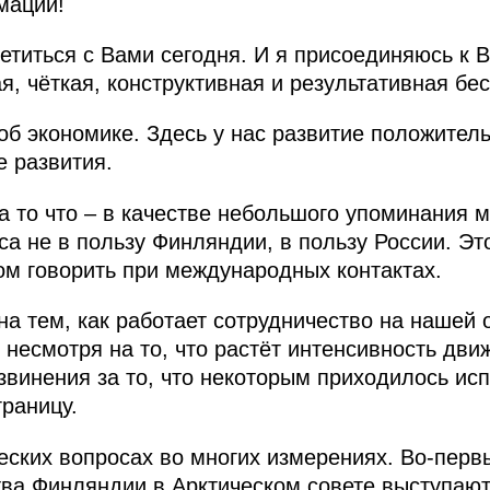
мации!
етиться с Вами сегодня. И я присоединяюсь к 
я, чёткая, конструктивная и результативная бе
об экономике. Здесь у нас развитие положител
е развития.
а то что – в качестве небольшого упоминания м
а не в пользу Финляндии, в пользу России. Это
ом говорить при международных контактах.
а тем, как работает сотрудничество на нашей 
 несмотря на то, что растёт интенсивность дви
звинения за то, что некоторым приходилось ис
границу.
ских вопросах во многих измерениях. Во-первы
ва Финляндии в Арктическом совете выступают