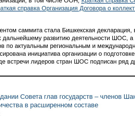
анизаций, в том числе ООН,
Краткая справка
С
аткая справка
Организация Договора о коллект
ентом саммита стала Бишкекская декларация, 
к дальнейшему развитию деятельности ШОС, а
нов по актуальным региональным и международ
ксирована инициатива организации о подготовк
де встречи лидеров стран ШОС подписан ряд д
дании Совета глав государств – членов Ша
ичества в расширенном составе