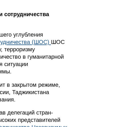
и сотрудничества
шего углубления
рудничества (ШОС)
ШОС
у, терроризму
ичество в гуманитарной
я ситуации
ммы.
ит в закрытом режиме,
ссии, Таджикистана
вания.
ав делегаций стран-
ысоких представителей