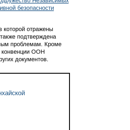
одружество Независимых
ивной безопасности
в которой отражены
 также подтверждена
ным проблемам. Кроме
е конвенции ООН
ругих документов.
нхайской