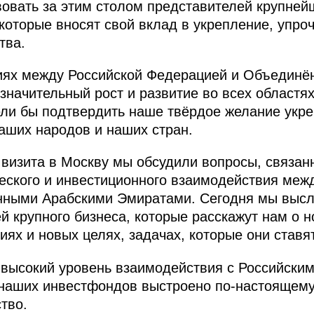
овать за этим столом представителей крупней
 которые вносят свой вклад в укрепление, упро
тва.
иях между Российской Федерацией и Объедин
начительный рост и развитие во всех областя
ели бы подтвердить наше твёрдое желание укре
аших народов и наших стран.
 визита в Москву мы обсудили вопросы, связан
ского и инвестиционного взаимодействия меж
нными Арабскими Эмиратами. Сегодня мы выс
й крупного бизнеса, которые расскажут нам о н
иях и новых целях, задачах, которые они ставя
ь высокий уровень взаимодействия с Российск
 наших инвестфондов выстроено по‑настоящему
тво.