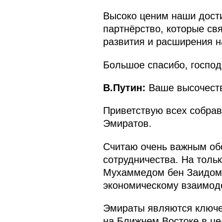
Высоко ценим наши дости
партнёрство, которые с
развития и расширения н
Большое спасибо, господ
В.Путин:
Ваше высочеств
Приветствую всех собра
Эмиратов.
Считаю очень важным обс
сотрудничества. На толь
Мухаммедом бен Заидом 
экономическому взаимод
Эмираты являются ключе
на Ближнем Востоке в це