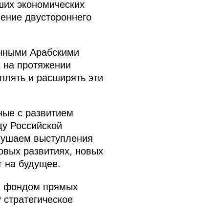
ших экономических
чение двустороннего
ёнными Арабскими
х на протяжении
плять и расширять эти
ные с развитием
ду Российской
лушаем выступления
овых развитиях, новых
т на будущее.
им фондом прямых
 стратегическое