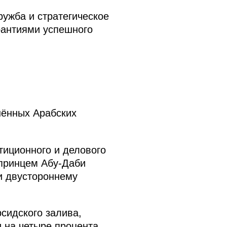
ужба и стратегическое
рантиями успешного
нённых Арабских
тиционного и делового
 принцем Абу‑Даби
 двустороннему
сидского залива,
 на четыре процента