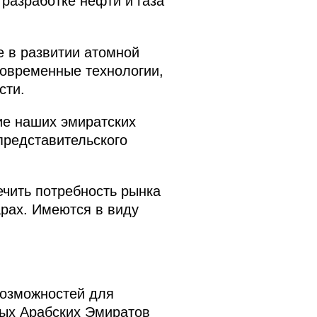
разработке нефти и газа
е в развитии атомной
современные технологии,
сти.
ие наших эмиратских
представительского
ечить потребность рынка
рах. Имеются в виду
возможностей для
ных Арабских Эмиратов