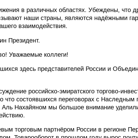
жения в различных областях. Убеждены, что др
вязывают наши страны, являются надёжными га
ашего взаимодействия.
ин Президент.
о! Уважаемые коллеги!
вшихся здесь представителей России и Объеди
уждение российско-эмиратского торгово-инвес
ко что состоявшихся переговорах с Наследным
Аль Нахайяном мы большое внимание уделили
ействию.
вым торговым партнёром России в регионе Пер
лом. Товарооборот в прошлом году вырос почти