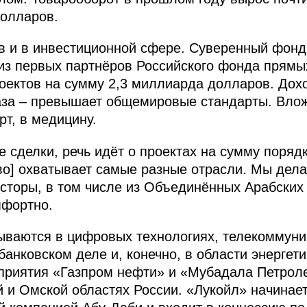
долларов.
в и в инвестиционной сфере. Суверенный фон
з первых партнёров Российского фонда прямых
оектов на сумму 2,3 миллиарда долларов. Дохо
раза – превышает общемировые стандарты. Вло
рт, в медицину.
 сделки, речь идёт о проектах на сумму поряд
во] охватывает самые разные отрасли. Мы дела
сторы, в том числе из Объединённых Арабских
мфортно.
ваются в цифровых технологиях, телекоммуник
 банковском деле и, конечно, в области энерге
дприятия «Газпром нефти» и «Мубадала Петрол
 и Омской областях России. «Лукойл» начинает