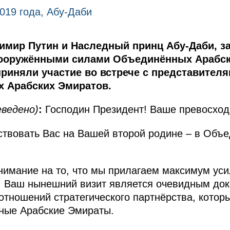
2019 года, Абу-Даби
имир Путин и Наследный принц Абу‑Даби, з
ооружёнными силами Объединённых Арабс
приняли участие во встрече с представител
 Арабских Эмиратов.
еведено)
:
Господин Президент! Ваше превосход
ствовать Вас на Вашей второй родине – в Объ
нимание на то, что мы прилагаем максимум ус
. Ваш нынешний визит является очевидным док
отношений стратегического партнёрства, кото
ные Арабские Эмираты.