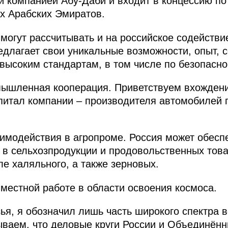
 компанией Абу‑Даби и входит в концессию по 
 Арабских Эмиратов.
могут рассчитывать и на российское содействи
едлагает свои уникальные возможности, опыт, 
ысоким стандартам, в том числе по безопасно
мышленная кооперация. Приветствуем вхожден
питал компании – производителя автомобилей 
аимодействия в агропроме. Россия может обесп
в сельхозпродукции и продовольственных това
ле халяльного, а также зерновых.
местной работе в области освоения космоса.
ья, я обозначил лишь часть широкого спектра 
ываем, что деловые круги России и Объединён