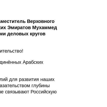
аместитель Верховного
ких Эмиратов Мухаммед
ями деловых кругов
ительство!
единённых Арабских
илий для развития наших
азательством глубины
рые связывают Российскую