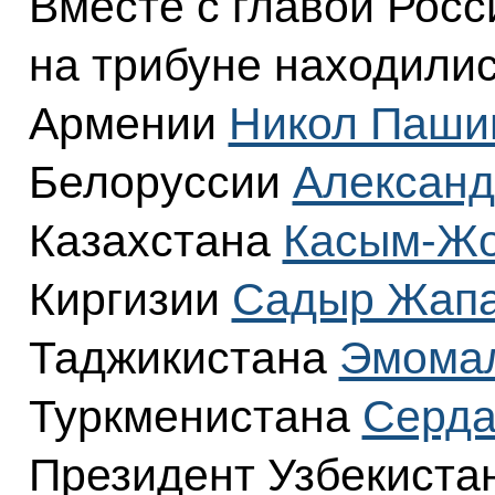
Вместе с главой Росс
на трибуне находили
Армении
Никол Паши
Белоруссии
Александ
Казахстана
Касым-Жо
Киргизии
Садыр Жап
Таджикистана
Эмома
Туркменистана
Серда
Президент Узбекиста