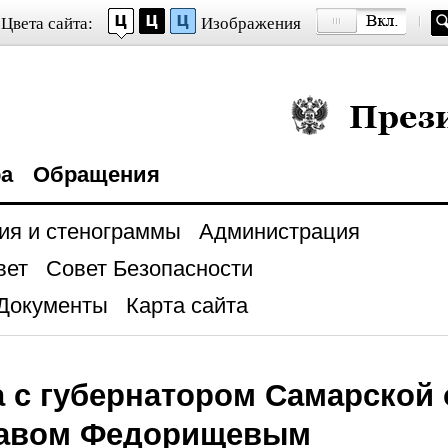
Цвета сайта:
Изображения
Президент Росси
ра
Обращения
ия и стенограммы
Администрация
вет
Совет Безопасности
Документы
Карта сайта
а с губернатором Самарской 
авом Федорищевым