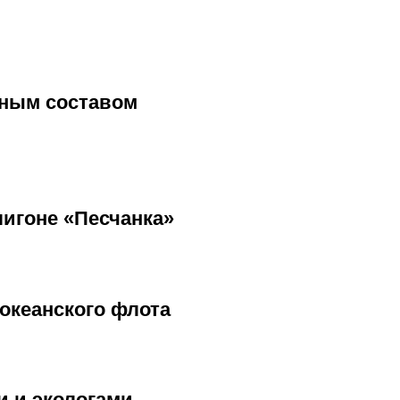
дным составом
игоне «Песчанка»
океанского флота
и и экологами