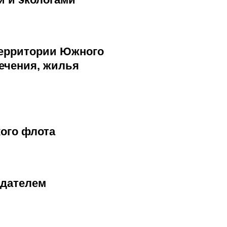
территории Южного
ечения, жилья
кого флота
едателем