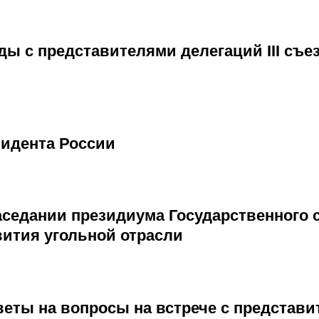
ы с представителями делегаций III съе
идента России
аседании президиума Государственного 
вития угольной отрасли
еты на вопросы на встрече с представи