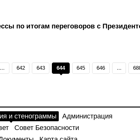
ессы по итогам переговоров с Президен
...
642
643
644
645
646
...
68
ия и стенограммы
Администрация
вет
Совет Безопасности
Документы
Карта сайта