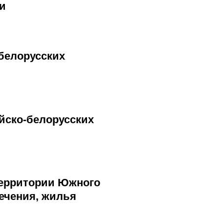
и
белорусских
йско-белорусских
территории Южного
ечения, жилья