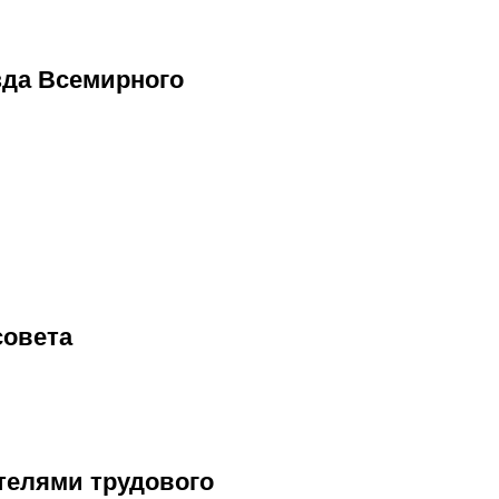
зда Всемирного
совета
телями трудового