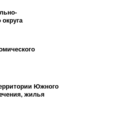
льно-
 округа
омического
территории Южного
ечения, жилья