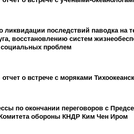
по ликвидации последствий паводка на 
уга, восстановлению систем жизнеобесп
 социальных проблем
отчет о встрече с моряками Тихоокеанс
ессы по окончании переговоров с Предс
 Комитета обороны КНДР Ким Чен Иром