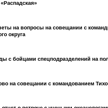
 «Распадская»
веты на вопросы на совещании с коман
го округа
ды с бойцами спецподразделений на пол
ово на совещании с командованием Тихо
отчет о встрече с учеными-океанологам