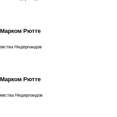
 Марком Рютте
евства Нидерландов
 Марком Рютте
левства Нидерландов