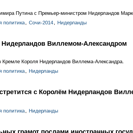
димира Путина с Премьер-министром Нидерландов Марк
я политика
,
Сочи-2014
,
Нидерланды
м Нидерландов Виллемом-Александром
в Кремле Короля Нидерландов Виллема-Александра.
я политика
,
Нидерланды
стретится с Королём Нидерландов Вил
я политика
,
Нидерланды
ьных грамот послами иностранных госуд