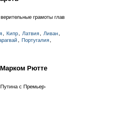
 верительные грамоты глав
я
,
Кипр
,
Латвия
,
Ливан
,
арагвай
,
Португалия
,
 Марком Рютте
 Путина с Премьер-