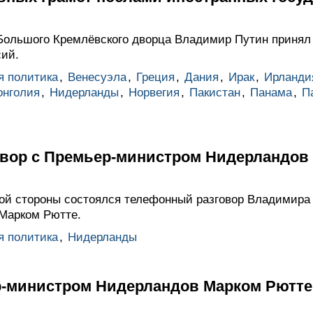
Большого Кремлёвского дворца Владимир Путин принял
ий.
я политика
,
Венесуэла
,
Греция
,
Дания
,
Ирак
,
Ирланди
нголия
,
Нидерланды
,
Норвегия
,
Пакистан
,
Панама
,
П
вор с Премьер-министром Нидерландов
ой стороны состоялся телефонный разговор Владимира
Марком Рютте.
я политика
,
Нидерланды
р-министром Нидерландов Марком Рютте