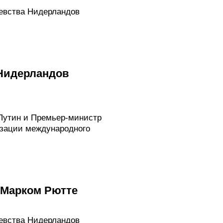
евства Нидерландов
 Нидерландов
Путин и Премьер-министр
изации международного
 Марком Рютте
евства Нидерландов