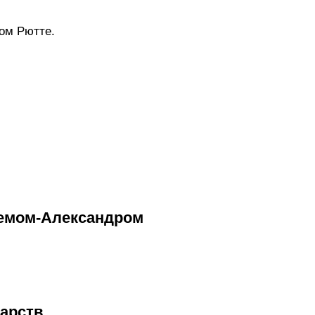
ом Рютте.
лемом-Александром
арств