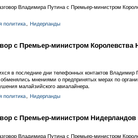
азговор Владимира Путина с Премьер-министром Корол
я политика
,
Нидерланды
вор с Премьер-министром Королевства
хся в последние дни телефонных контактов Владимир 
 обменялись мнениями о предпринятых мерах по орган
ушения малайзийского авиалайнера.
я политика
,
Нидерланды
вор с Премьер-министром Нидерландов
азговор Владимира Путина с Премьер-министром Корол