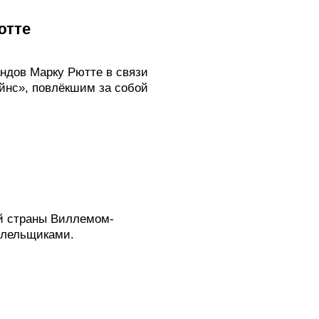
ютте
ндов Марку Рютте в связи
йнс», повлёкшим за собой
ой страны Виллемом-
олельщиками.