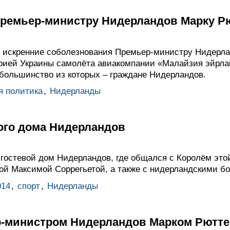
ремьер-министру Нидерландов Марку Р
 искренние соболезнования Премьер-министру Нидерла
рией Украины самолёта авиакомпании «Малайзия эйрла
большинство из которых – граждане Нидерландов.
я политика
,
Нидерланды
ого дома Нидерландов
гостевой дом Нидерландов, где общался с Королём эт
гой Максимой Соррегьетой, а также с нидерландскими б
014
,
спорт
,
Нидерланды
р-министром Нидерландов Марком Рютте