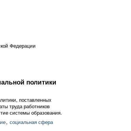
ской Федерации
иальной политики
литики, поставленных
аты труда работников
итие системы образования.
ние
,
социальная сфера