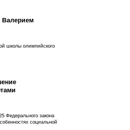
и Валерием
ной школы олимпийского
шение
отами
25 Федерального закона
особенностях социальной