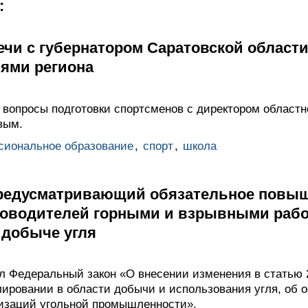
:
ечи с губернатором Саратовской област
ями региона
вопросы подготовки спортсменов с директором област
вым.
сиональное образование
,
спорт
,
школа
предусматривающий обязательное повы
оводителей горными и взрывными раб
 добыче угля
 Федеральный закон «О внесении изменения в статью 
лировании в области добычи и использования угля, об 
изаций угольной промышленности».