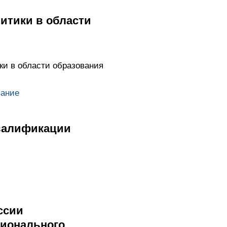
литики в области
ки в области образования
вание
квалификации
ссии
сионального