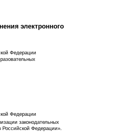
нения электронного
ской Федерации
бразовательных
ской Федерации
низации законодательных
в Российской Федерации».