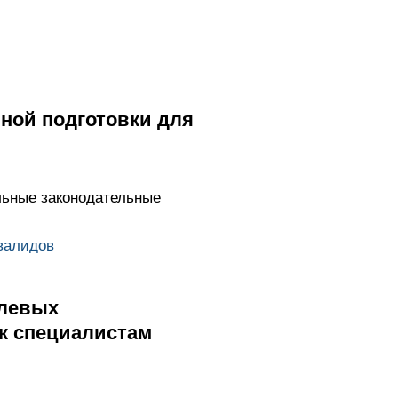
ной подготовки для
льные законодательные
валидов
слевых
к специалистам