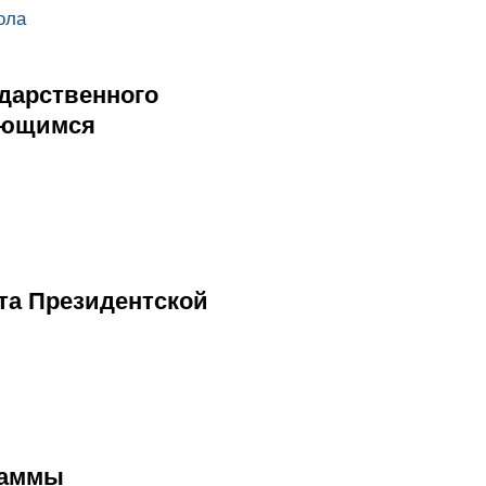
ола
дарственного
ляющимся
та Президентской
раммы