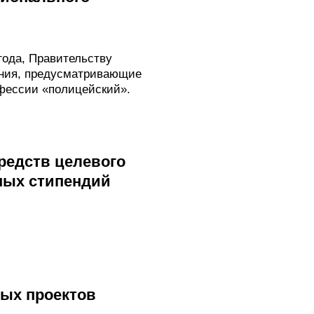
года, Правительству
ения, предусматривающие
фессии «полицейский».
редств целевого
ных стипендий
вых проектов