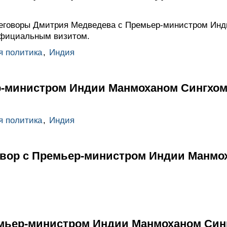
реговоры Дмитрия Медведева с Премьер-министром Ин
фициальным визитом.
я политика
,
Индия
р-министром Индии Манмоханом Сингхо
я политика
,
Индия
вор с Премьер-министром Индии Манмо
мьер-министром Индии Манмоханом Син