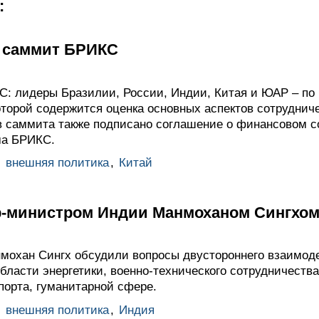
:
я саммит БРИКС
: лидеры Бразилии, России, Индии, Китая и ЮАР – по 
оторой содержится оценка основных аспектов сотруднич
в саммита также подписано соглашение о финансовом с
ма БРИКС.
,
внешняя политика
,
Китай
р-министром Индии Манмоханом Сингхо
охан Сингх обсудили вопросы двустороннего взаимоде
бласти энергетики, военно-технического сотрудничеств
порта, гуманитарной сфере.
,
внешняя политика
,
Индия