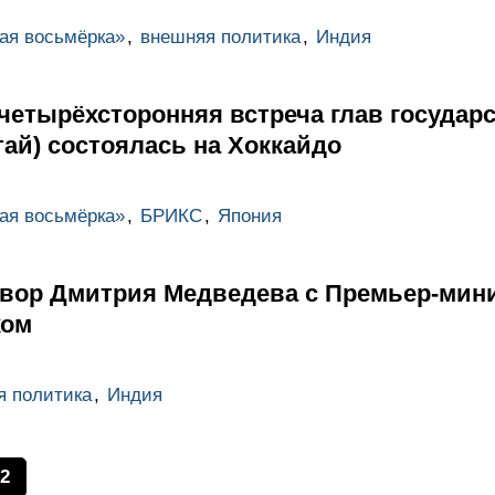
ая восьмёрка»
,
внешняя политика
,
Индия
четырёхсторонняя встреча глав государ
тай) состоялась на Хоккайдо
ая восьмёрка»
,
БРИКС
,
Япония
вор Дмитрия Медведева с Премьер-мин
хом
я политика
,
Индия
2