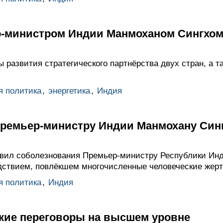
р-министром Индии Манмоханом Сингхо
развития стратегического партнёрства двух стран, а т
я политика
,
энергетика
,
Индия
ремьер-министру Индии Манмохану Син
вил соболезнования Премьер-министру Республики Ин
дствием, повлёкшем многочисленные человеческие жерт
я политика
,
Индия
кие переговоры на высшем уровне