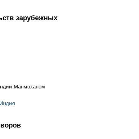
ьств зарубежных
Индии Манмоханом
Индия
оворов