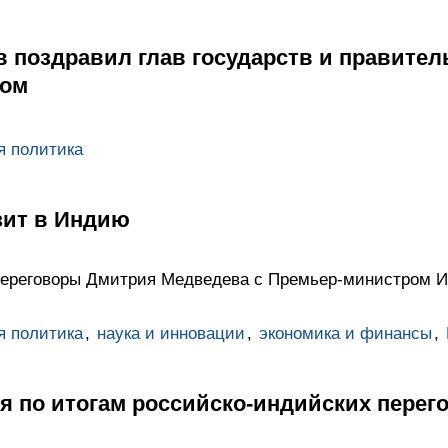
 поздравил глав государств и правител
дом
я политика
ит в Индию
переговоры Дмитрия Медведева с Премьер-министром 
я политика
,
наука и инновации
,
экономика и финансы
,
я по итогам российско-индийских перег