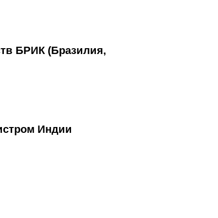
ств БРИК (Бразилия,
истром Индии