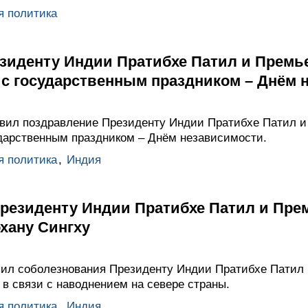
я политика
зиденту Индии Пратибхе Патил и Премь
 с государственным праздником – Днём 
вил поздравление Президенту Индии Пратибхе Патил 
дарственным праздником – Днём независимости.
я политика
,
Индия
резиденту Индии Пратибхе Патил и Пре
хану Сингху
ил соболезнования Президенту Индии Пратибхе Патил
в связи с наводнением на севере страны.
я политика
,
Индия