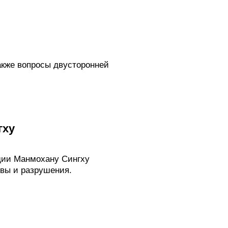
м
акже вопросы двусторонней
гху
дии Манмохану Сингху
вы и разрушения.