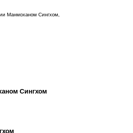
дии Манмоханом Сингхом,
м
ханом Сингхом
гхом