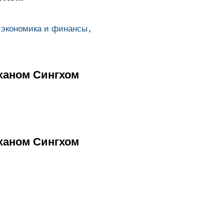
экономика и финансы
,
ханом Сингхом
ханом Сингхом
м