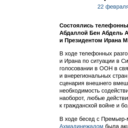
22 февраля
Состоялись телефонны
Абдаллой Бен Абдель А
и Президентом Ирана 
В ходе телефонных разго
и Ирана по ситуации в С
голосовании в ООН в свя
и внерегиональных стра
сценария внешнего вмеша
необходимость содейств
наоборот, любые действия
к гражданской войне и б
В ходе бесед с Премьер
Ахмадинежадом
была акц