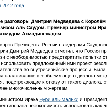
 2012 года
е разговоры Дмитрия Медведева с Королём
зизом Аль Саудом, Премьер-министром Ира
Махмудом Ахмадинежадом.
воров Президента России с лидерами Саудовск
ирии Дмитрий Медведев отметил, что Россия п
зи с необходимостью предотвратить попытки о
н использовать предложенный ими проект резо
тельства во внутрисирийские процессы. Была
ия налаживанию всеобъемлющего диалога межд
, подстрекающие к отказу от такого диалога, 
олее многочисленным жертвам.
-министром Ирака
Нури аль-Малики
и Президен
ентирована необходимость использовать как д