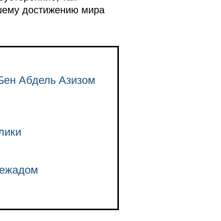
шему достижению мира
Бен Абдель Азизом
лики
нежадом