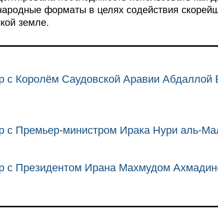
народные форматы в целях содействия скорей
ской земле.
р с Королём Саудовской Аравии Абдаллой 
р с Премьер-министром Ирака Нури аль-Ма
р с Президентом Ирана Махмудом Ахмади