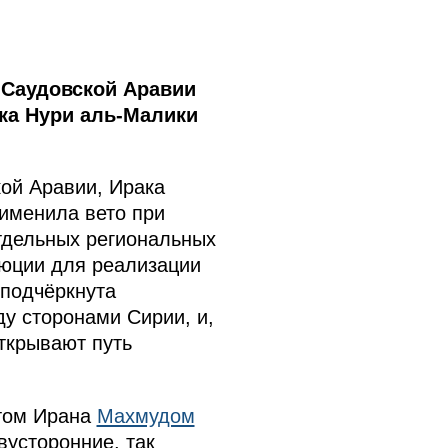
 Саудовской Аравии
ка Нури аль-Малики
ой Аравии, Ирака
рименила вето при
тдельных региональных
люции для реализации
 подчёркнута
у сторонами Сирии, и,
открывают путь
том Ирана
Махмудом
вусторонние, так