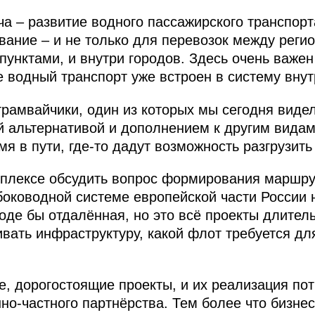
а – развитие водного пассажирского транспор
вание – и не только для перевозок между реги
унктами, и внутри городов. Здесь очень важен
е водный транспорт уже встроен в систему внут
рамвайчики, один из которых мы сегодня видел
ей альтернативой и дополнением к другим видам
я в пути, где-то дадут возможность разгрузить
мплексе обсудить вопрос формирования маршру
боководной системе европейской части России н
роде бы отдалённая, но это всё проекты длител
вивать инфраструктуру, какой флот требуется д
ые, дорогостоящие проекты, и их реализация по
но-частного партнёрства. Тем более что бизнес