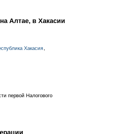
а Алтае, в Хакасии
еспублика Хакасия
,
сти первой Налогового
дерации