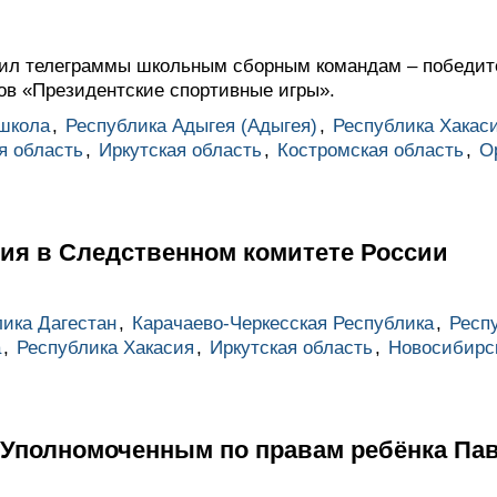
авил телеграммы школьным сборным командам – победи
ов «Президентские спортивные игры».
школа
,
Республика Адыгея (Адыгея)
,
Республика Хакас
я область
,
Иркутская область
,
Костромская область
,
О
ия в Следственном комитете России
ика Дагестан
,
Карачаево-Черкесская Республика
,
Респ
а
,
Республика Хакасия
,
Иркутская область
,
Новосибирс
с Уполномоченным по правам ребёнка П