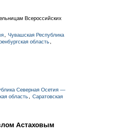
тельницам Всероссийских
ия
,
Чувашская Республика
ренбургская область
,
ублика Северная Осетия —
кая область
,
Саратовская
авлом Астаховым