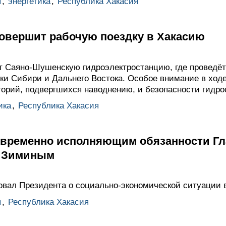
ы
,
энергетика
,
Республика Хакасия
овершит рабочую поездку в Хакасию
ит Саяно-Шушенскую гидроэлектростанцию, где проведё
ики Сибири и Дальнего Востока. Особое внимание в ход
орий, подвергшихся наводнению, и безопасности гидро
ика
,
Республика Хакасия
с временно исполняющим обязанности Г
м Зиминым
вал Президента о социально-экономической ситуации в
ы
,
Республика Хакасия