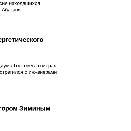
асия находящихся
 Абакан».
ргетического
иума Госсовета о мерах
встретился с инженерами
ктором Зиминым