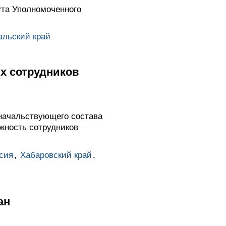
ута Уполномоченного
альский край
х сотрудников
начальствующего состава
жность сотрудников
сия
,
Хабаровский край
,
ан