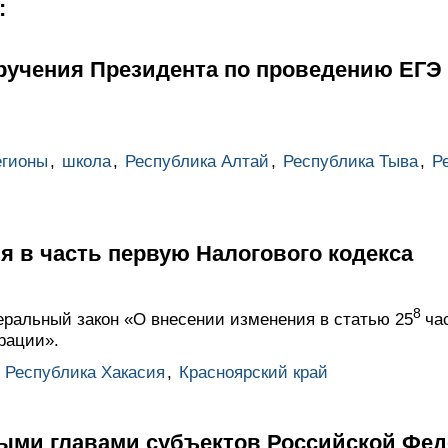
:
учения Президента по проведению ЕГЭ н
егионы
,
школа
,
Республика Алтай
,
Республика Тыва
,
Р
 в часть первую Налогового кодекса
8
ральный закон «О внесении изменения в статью 25
ча
рации».
,
Республика Хакасия
,
Красноярский край
ными главами субъектов Российской Фе