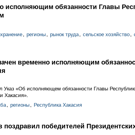
но исполняющим обязанности Главы Рес
м
охранение
,
регионы
,
рынок труда
,
сельское хозяйство
,
начен временно исполняющим обязанно
ия
л Указ «Об исполняющем обязанности Главы Республик
и Хакасия».
жба
,
регионы
,
Республика Хакасия
 поздравил победителей Президентских