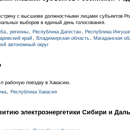
встречу с высшими должностными лицами субъектов Ро
нальных выборов в единый день голосования.
жба
,
регионы
,
Республика Дагестан
,
Республика Ингуше
аровский край
,
Владимирская область
,
Магаданская об
кий автономный округ
ю
л рабочую поездку в Хакасию.
ика
,
Республика Хакасия
витию электроэнергетики Сибири и Даль