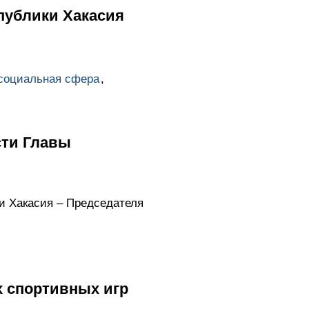
публики Хакасия
социальная сфера
,
сти Главы
и Хакасия – Председателя
 спортивных игр