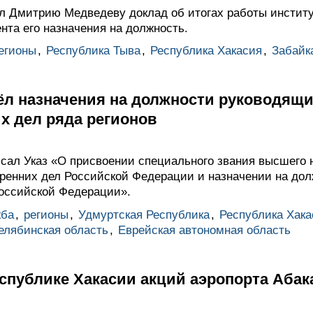
л Дмитрию Медведеву доклад об итогах работы инстит
нта его назначения на должность.
егионы
,
Республика Тыва
,
Республика Хакасия
,
Забайк
ёл назначения на должности руководящи
х дел ряда регионов
ал Указ «О присвоении специального звания высшего 
тренних дел Российской Федерации и назначении на дол
Российской Федерации».
жба
,
регионы
,
Удмуртская Республика
,
Республика Хака
елябинская область
,
Еврейская автономная область
еспублике Хакасии акций аэропорта Абак