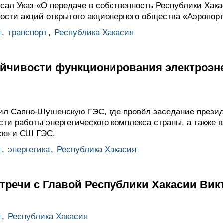
ал Указ «О передаче в собственность Республики Хак
ости акций открытого акционерного общества «Аэропорт
ы
,
транспорт
,
Республика Хакасия
йчивости функционирования электроэне
л Саяно-Шушенскую ГЭС, где провёл заседание презид
ти работы энергетического комплекса страны, а также 
ск» и СШ ГЭС.
ы
,
энергетика
,
Республика Хакасия
стречи с Главой Республики Хакасии Ви
ы
,
Республика Хакасия