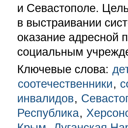
и Севастополе. Цел
в выстраивании сис
оказание адресной 
социальным учрежде
Ключевые слова:
де
соотечественники
,
с
инвалидов
,
Севасто
Республика
,
Херсонс
Крым
,
Луганская На