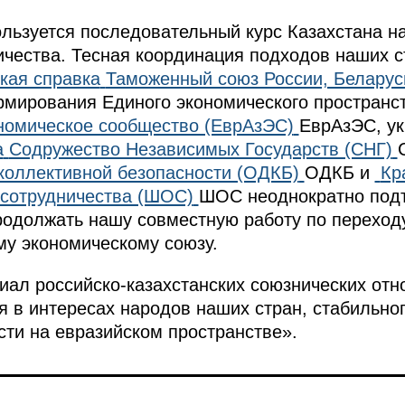
ьзуется последовательный курс Казахстана на
ичества. Тесная координация подходов наших с
кая справка
Таможенный союз России, Беларус
рмирования Единого экономического пространс
номическое сообщество (ЕврАзЭС)
ЕврАзЭС, ук
а
Содружество Независимых Государств (СНГ)
коллективной безопасности (ОДКБ)
ОДКБ и
Кр
 сотрудничества (ШОС)
ШОС неоднократно под
родолжать нашу совместную работу по переход
му экономическому союзу.
иал российско-казахстанских союзнических отн
 в интересах народов наших стран, стабильног
сти на евразийском пространстве».