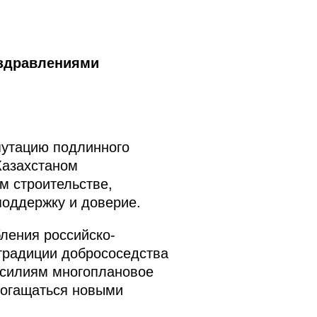
оздравлениями
путацию подлинного
Казахстаном
м строительстве,
оддержку и доверие.
ления российско-
 традиции добрососедства
усилиям многоплановое
богащаться новыми