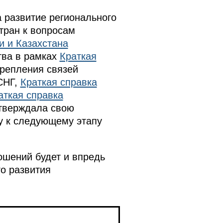
 развитие регионального
тран к вопросам
и и Казахстана
тва в рамках
Краткая
репления связей
СНГ,
Краткая справка
аткая справка
тверждала свою
у к следующему этапу
ошений будет и впредь
о развития