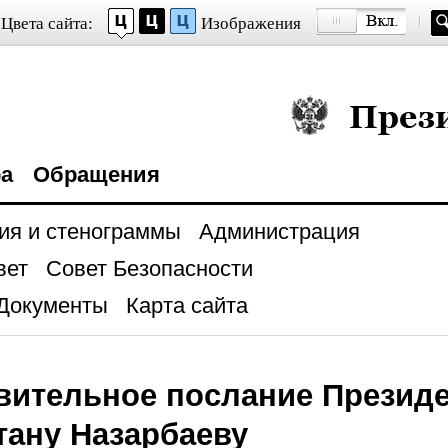
Цвета сайта:
Изображения
Президент Росси
ра
Обращения
ия и стенограммы
Администрация
вет
Совет Безопасности
Документы
Карта сайта
вительное послание Президе
тану Назарбаеву