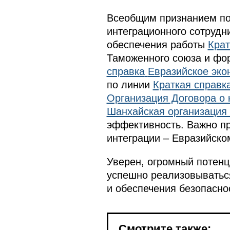
Всеобщим признанием пол
интеграционного сотрудн
обеспечения работы
Крат
Таможенного союза и фо
справка
Евразийское эко
по линии
Краткая справк
Организация Договора о 
Шанхайская организация
эффективность. Важно п
интеграции – Евразийско
Уверен, огромный потенц
успешно реализовываться
и обеспечения безопасно
Смотрите также: