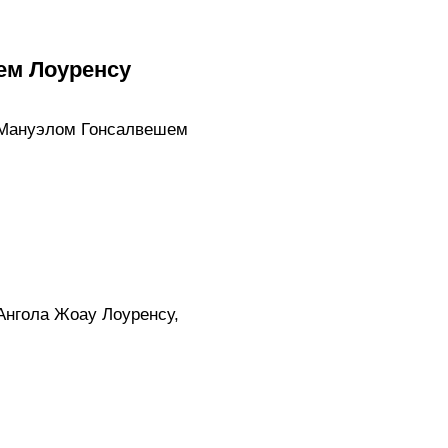
ем Лоуренсу
 Мануэлом Гонсалвешем
Ангола Жоау Лоуренсу,