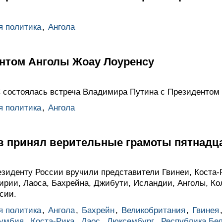
я политика
,
Ангола
ентом Анголы Жоау Лоуренсу
состоялась встреча Владимира Путина с Президентом 
я политика
,
Ангола
 принял верительные грамоты пятнадц
зиденту России вручили представители Гвинеи, Коста-Р
ирии, Лаоса, Бахрейна, Джибути, Исландии, Анголы, Ко
сии.
я политика
,
Ангола
,
Бахрейн
,
Великобритания
,
Гвинея
умбия
,
Коста-Рика
,
Лаос
,
Люксембург
,
Республика Бе