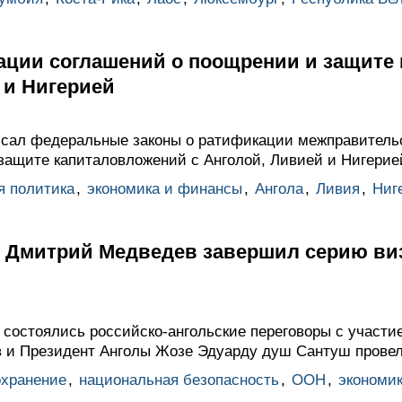
ации соглашений о поощрении и защите
 и Нигерией
сал федеральные законы о ратификации межправитель
защите капиталовложений с Анголой, Ливией и Нигерие
я политика
,
экономика и финансы
,
Ангола
,
Ливия
,
Ниг
у Дмитрий Медведев завершил серию ви
 состоялись российско-ангольские переговоры с участие
и Президент Анголы Жозе Эдуарду душ Сантуш провели
охранение
,
национальная безопасность
,
ООН
,
экономи