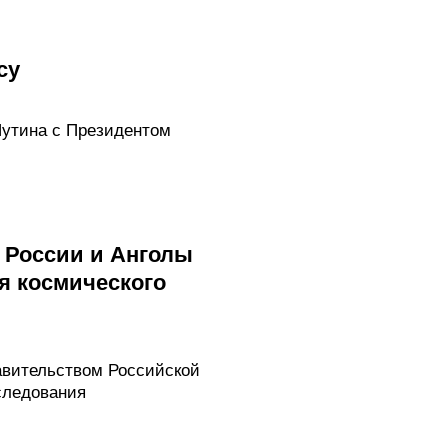
су
Путина с Президентом
 России и Анголы
я космического
вительством Российской
следования