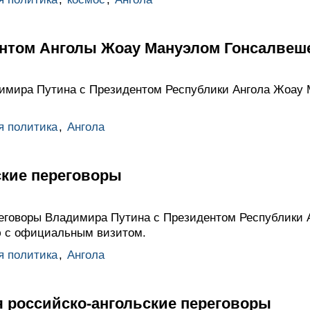
ентом Анголы Жоау Мануэлом Гонсалвеш
димира Путина с Президентом Республики Ангола Жоау
я политика
,
Ангола
ские переговоры
еговоры Владимира Путина с Президентом Республики 
ю с официальным визитом.
я политика
,
Ангола
я российско-ангольские переговоры