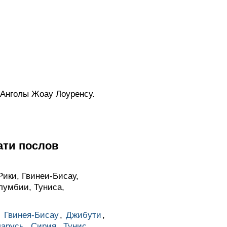
Анголы Жоау Лоуренсу.
ати послов
ики, Гвинеи-Бисау,
лумбии, Туниса,
,
Гвинея-Бисау
,
Джибути
,
ларусь
,
Сирия
,
Тунис