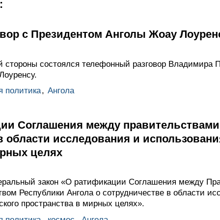
:
вор с Президентом Анголы Жоау Лоурен
й стороны состоялся телефонный разговор Владимира 
Лоуренсу.
я политика
,
Ангола
ции Соглашения между правительствами
в области исследования и использовани
ирных целях
еральный закон «О ратификации Соглашения между Пра
вом Республики Ангола о сотрудничестве в области ис
ского пространства в мирных целях».
я политика
,
космос
,
Ангола