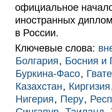
официальное начало
иностранных диплом
в России.
Ключевые слова:
вн
Болгария
,
Босния и 
Буркина-Фасо
,
Гват
Казахстан
,
Киргизия
Нигерия
,
Перу
,
Респ
Сингапур
,
Таиланд
,