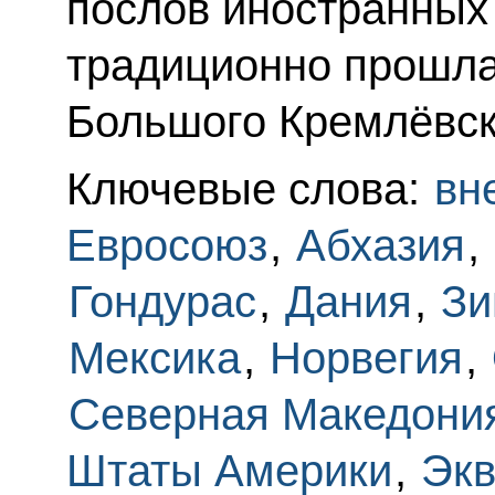
послов иностранных
традиционно прошла
Большого Кремлёвск
Ключевые слова:
вн
Евросоюз
,
Абхазия
,
Гондурас
,
Дания
,
Зи
Мексика
,
Норвегия
,
Северная Македони
Штаты Америки
,
Экв