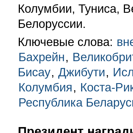
Колумбии, Туниса, В
Белоруссии.
Ключевые слова:
вн
Бахрейн
,
Великобри
Бисау
,
Джибути
,
Ис
Колумбия
,
Коста-Ри
Республика Беларус
Президент награ