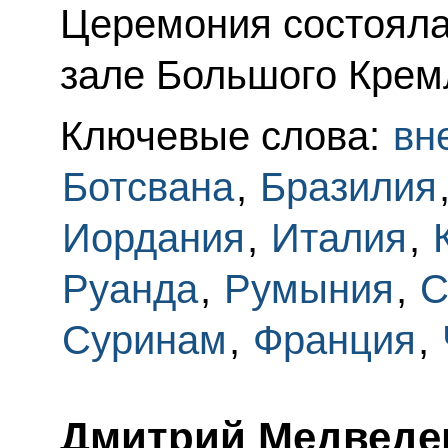
Церемония состояла
зале Большого Крем
Ключевые слова:
вн
Ботсвана
,
Бразилия
Иордания
,
Италия
,
Руанда
,
Румыния
,
С
Суринам
,
Франция
,
Дмитрий Медведе