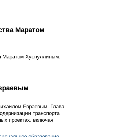
ства Маратом
ва Маратом Хуснуллиным.
Евраевым
Михаилом Евраевым. Глава
модернизации транспорта
ых проектах, включая
сиональное образование
,