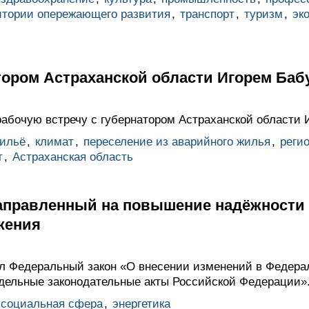
итории опережающего развития
,
транспорт
,
туризм
,
эк
атором Астраханской области Игорем Ба
абочую встречу с губернатором Астраханской области
ильё
,
климат
,
переселение из аварийного жилья
,
реги
т
,
Астраханская область
направленный на повышение надёжности 
жения
л Федеральный закон «О внесении изменений в Федера
дельные законодательные акты Российской Федерации»
социальная сфера
,
энергетика