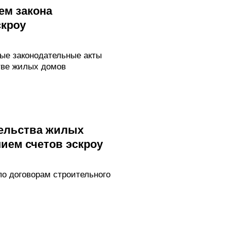
ем закона
скроу
ые законодательные акты
тве жилых домов
тельства жилых
ием счетов эскроу
о договорам строительного