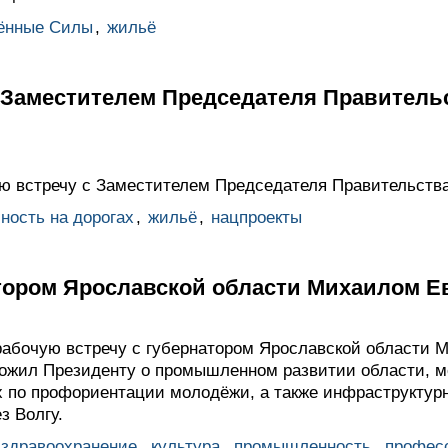
ённые Силы
,
жильё
с Заместителем Председателя Правитель
ю встречу с Заместителем Председателя Правительст
ность на дорогах
,
жильё
,
нацпроекты
атором Ярославской области Михаилом 
абочую встречу с губернатором Ярославской области 
оложил Президенту о промышленном развитии области, 
х по профориентации молодёжи, а также инфраструктурн
з Волгу.
здравоохранение
,
культура
,
промышленность
,
профес