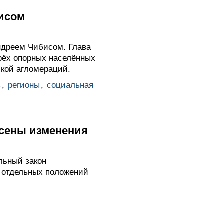
бисом
ндреем Чибисом. Глава
трёх опорных населённых
ской агломераций.
ь
,
регионы
,
социальная
есены изменения
льный закон
 отдельных положений