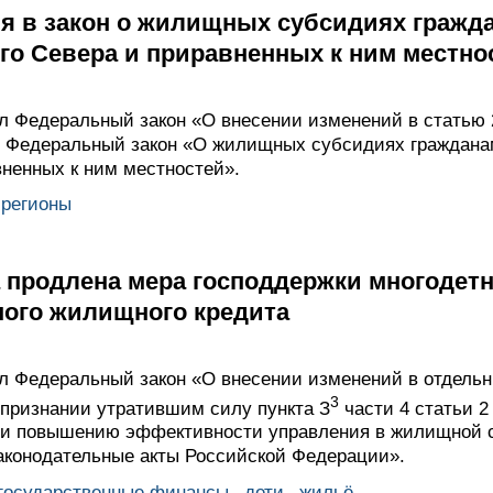
я в закон о жилищных субсидиях граж
го Севера и приравненных к ним местно
 Федеральный закон «О внесении изменений в статью 
в Федеральный закон «О жилищных субсидиях граждана
вненных к ним местностей».
регионы
а продлена мера господдержки многодет
ного жилищного кредита
 Федеральный закон «О внесении изменений в отдельн
3
признании утратившим силу пункта З
части 4 статьи 2
 и повышению эффективности управления в жилищной с
аконодательные акты Российской Федерации».
государственные финансы
,
дети
,
жильё