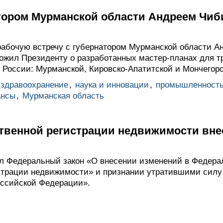
атором Мурманской области Андреем Чи
абочую встречу с губернатором Мурманской области А
оложил Президенту о разработанных мастер-планах для 
ы России: Мурманской, Кировско-Апатитской и Мончегор
здравоохранение
,
наука и инновации
,
промышленност
ансы
,
Мурманская область
рственной регистрации недвижимости вн
л Федеральный закон «О внесении изменений в Федера
страции недвижимости» и признании утратившими силу
оссийской Федерации».