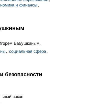
ономика и финансы
,
бушкиным
 Игорем Бабушкиным.
оны
,
социальная сфера
,
и безопасности
льный закон
.